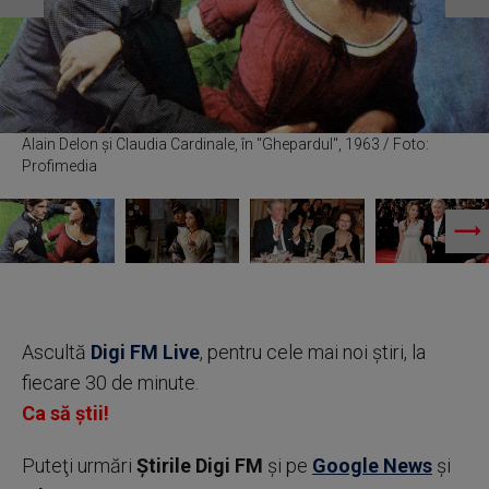
Alain Delon și Claudia Cardinale, în "Ghepardul", 1963 / Foto:
Profimedia
Ascultă
Digi FM Live
, pentru cele mai noi știri, la
fiecare 30 de minute.
Ca să știi!
Puteţi urmări
Știrile Digi FM
şi pe
Google News
şi