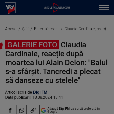
Acasa
Știri
Entertainment
Claudia Cardinale, reacție după moartea lui Alain Delon: "Balul s-a sfârşit. Tancredi a plecat să danseze cu stelele"
GALERIE FOTO
Claudia
Cardinale, reacție după
moartea lui Alain Delon: "Balul
s-a sfârşit. Tancredi a plecat
să danseze cu stelele"
Articol scris de
Digi FM
Data publicării:
18.08.2024 13:41
Adaugă
Digi FM
ca sursă preferată în
Google