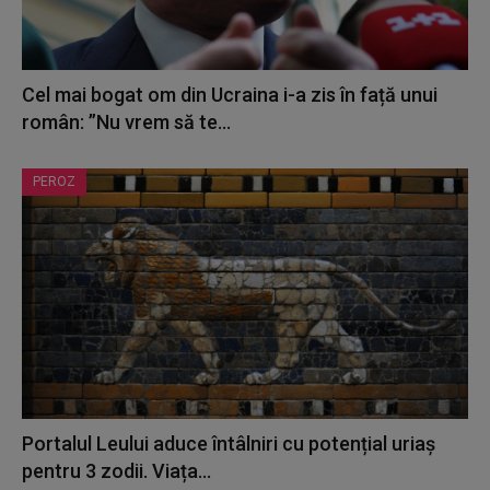
Cel mai bogat om din Ucraina i-a zis în față unui
român: ”Nu vrem să te...
PEROZ
Portalul Leului aduce întâlniri cu potențial uriaș
pentru 3 zodii. Viața...