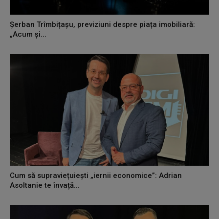
Șerban Trîmbițașu, previziuni despre piața imobiliară:
„Acum și...
Cum să supraviețuiești „iernii economice”: Adrian
Asoltanie te învață...