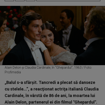
Alain Delon și Claudia Cardinale, în "Ghepardul", 1963 / Foto:
Profimedia
„Balul s-a sfârşit. Tancredi a plecat să danseze
cu stelele...”, a reacţionat actriţa italiană Claudia
Cardinale, în vârstă de 86 de ani, la moartea lui
Alain Delon, partenerul ei din filmul "Ghepardul".