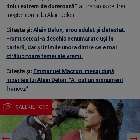
doliu extrem de dureroasă”
, au transmis cei trei
moștenitori ai lui Alain Delon.
Citește și:
Alain Delon, erou adulat și detestat.
Frumusețea i-a deschis nenumărate uși în
carieră, dar și inimile unora dintre cele mai
strălucitoare femei ale vremii
Citește și:
Emmanuel Macron, mesaj după
moartea lui Alain Delon: “A fost un monument
francez”