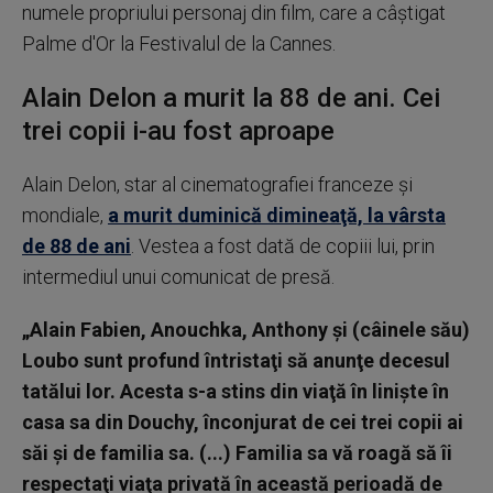
numele propriului personaj din film, care a câştigat
Palme d'Or la Festivalul de la Cannes.
Alain Delon a murit la 88 de ani. Cei
trei copii i-au fost aproape
Alain Delon, star al cinematografiei franceze şi
mondiale,
a murit duminică dimineaţă, la vârsta
de 88 de ani
. Vestea a fost dată de copiii lui, prin
intermediul unui comunicat de presă.
„Alain Fabien, Anouchka, Anthony şi (câinele său)
Loubo sunt profund întristaţi să anunţe decesul
tatălui lor. Acesta s-a stins din viaţă în linişte în
casa sa din Douchy, înconjurat de cei trei copii ai
săi şi de familia sa. (...) Familia sa vă roagă să îi
respectaţi viaţa privată în această perioadă de