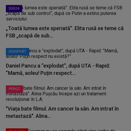
DIGI24
„Toată lumea este speriată”. Elita rusă se teme că
FSB „scapă de sub...
DIGISPORT
Daniel Pancu a ”explodat”, după UTA - Rapid:
”Mamă, aoleu! Puțin respect...
PEROZ
"Viața bate filmul. Am cancer la sân. Am intrat în
metastază". Alina...