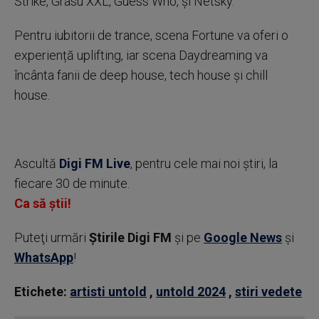
Strike, Grasu XXL, Guess Who, și Netsky.
Pentru iubitorii de trance, scena Fortune va oferi o
experiență uplifting, iar scena Daydreaming va
încânta fanii de deep house, tech house și chill
house.
Ascultă
Digi FM Live
, pentru cele mai noi știri, la
fiecare 30 de minute.
Ca să știi!
Puteţi urmări
Știrile Digi FM
şi pe
Google News
şi
WhatsApp
!
Etichete:
artisti untold
,
untold 2024
,
stiri vedete