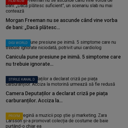
FILM NOW
Morgan Freeman nu se ascunde când vine vorba
de bani: „Dacă plătesc...
DIGI WORLD
Canicula pune presiune pe inimă. 5 simptome care
nu trebuie ignorate...
STIRILE KANAL D
Camera Deputaților a declarat criză pe piața
carburanților. Acciza la...
PROFM