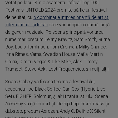
Votat pe locul 3 în clasamentul oficial Top 100
Festivals, UNTOLD 2024 promite să fie un festival
de neuitat, cu
o combinație impresionantă de artiști
internaționali și locali
care vor acoperi o gamă largă
de genuri muzicale. Pe scena principală vor urca
nume mari precum Lenny Kravitz, Sam Smith, Burna
Boy, Louis Tomlinson, Tom Grennan, Milky Chance,
Irina Rimes, Vama, Swedish House Mafia, Martin
Garrix, Dimitri Vegas & Like Mike, Alok, Timmy
Trumpet, Steve Aoki, Lost Frequencies, și mulți alții.
Scena Galaxy va fi casa techno a festivalului,
aducându-i pe Black Coffee, Carl Cox (Hybrid Live
Set), FISHER, Solomun, și alți titani ai stilului. Scena
Alchemy va găzdui artiști de hip-hop, drum’n’bass și
dubstep, precum Aerozen, Andy C, Deliric X Silent