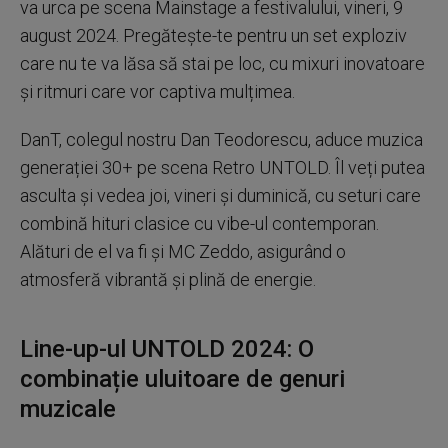
va urca pe scena Mainstage a festivalului, vineri, 9
august 2024. Pregătește-te pentru un set exploziv
care nu te va lăsa să stai pe loc, cu mixuri inovatoare
și ritmuri care vor captiva mulțimea.
DanT, colegul nostru Dan Teodorescu, aduce muzica
generației 30+ pe scena Retro UNTOLD. Îl veți putea
asculta și vedea joi, vineri și duminică, cu seturi care
combină hituri clasice cu vibe-ul contemporan.
Alături de el va fi și MC Zeddo, asigurând o
atmosferă vibrantă și plină de energie.
Line-up-ul UNTOLD 2024: O
combinație uluitoare de genuri
muzicale