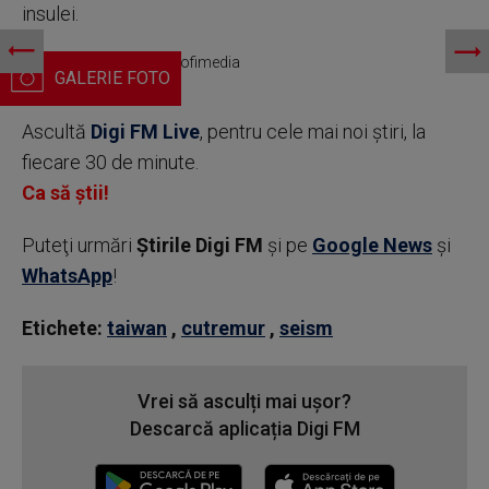
insulei.
Cutremur în Taiwan/ Profimedia
Ascultă
Digi FM Live
, pentru cele mai noi știri, la
fiecare 30 de minute.
Ca să știi!
Puteţi urmări
Știrile Digi FM
şi pe
Google News
şi
WhatsApp
!
Etichete:
taiwan
,
cutremur
,
seism
Vrei să asculți mai ușor?
Descarcă aplicația Digi FM