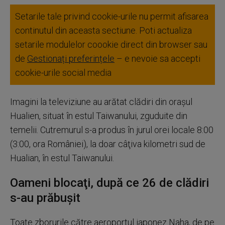
Setarile tale privind cookie-urile nu permit afisarea
continutul din aceasta sectiune. Poti actualiza
setarile modulelor coookie direct din browser sau
de
Gestionați preferințele
– e nevoie sa accepti
cookie-urile social media
Imagini la televiziune au arătat clădiri din oraşul
Hualien, situat în estul Taiwanului, zguduite din
temelii. Cutremurul s-a produs în jurul orei locale 8:00
(3:00, ora României), la doar câţiva kilometri sud de
Hualian, în estul Taiwanului.
Oameni blocaţi, după ce 26 de clădiri
s-au prăbuşit
Toate zborurile către aeroportul japonez Naha, de pe