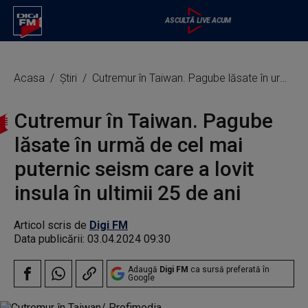
Acasa
Știri
Cutremur în Taiwan. Pagube lăsate în urmă de cel mai puternic seism care a lovit insula în ultimii 25 de ani
Cutremur în Taiwan. Pagube
lăsate în urmă de cel mai
puternic seism care a lovit
insula în ultimii 25 de ani
Articol scris de
Digi FM
Data publicării:
03.04.2024 09:30
Adaugă
Digi FM
ca sursă preferată în
Google