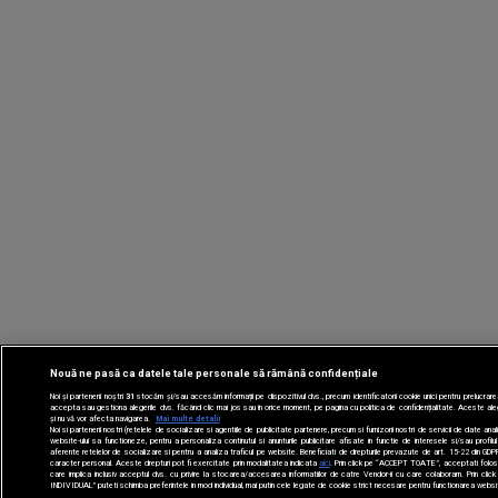
Nouă ne pasă ca datele tale personale să rămână confidențiale
Noi și partenerii noștri
31
stocăm și/sau accesăm informații pe dispozitivul dvs., precum identificatorii cookie unici pentru prelucrar
accepta sau gestiona alegerile dvs. făcând clic mai jos sau în orice moment, pe pagina cu politica de confidențialitate. Aceste alege
și nu vă vor afecta navigarea.
Mai multe detalii
Noi si partenerii nostri (retelele de socializare si agentiile de publicitate partenere, precum si furnizorii nostri de servicii de date an
website-ului sa functioneze, pentru a personaliza continutul si anunturile publicitare afisate in functie de interesele si/sau profilul 
aferente retelelor de socializare si pentru a analiza traficul pe website. Beneficiati de drepturile prevazute de art. 15-22 din GDPR
caracter personal. Aceste drepturi pot fi exercitate prin modalitatea indicata
aici
. Prin click pe “ACCEPT TOATE”, acceptati folosir
care implica inclusiv acceptul dvs. cu privire la stocarea/accesarea informatiilor de catre Vendor-ii cu care colaboram. Prin
INDIVIDUAL” puteti schimba preferintele in mod individual, mai putin cele legate de cookie strict necesare pentru functionarea website