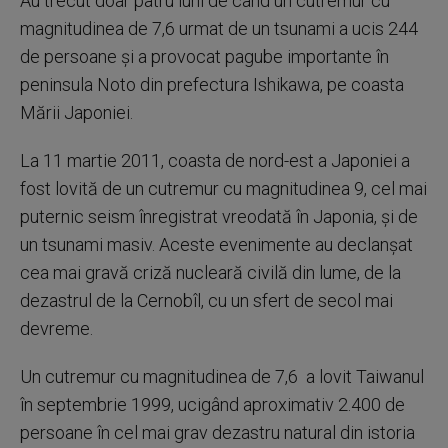
Au trecut doar patru luni de când un cutremur cu
magnitudinea de 7,6 urmat de un tsunami a ucis 244
de persoane şi a provocat pagube importante în
peninsula Noto din prefectura Ishikawa, pe coasta
Mării Japoniei.
La 11 martie 2011, coasta de nord-est a Japoniei a
fost lovită de un cutremur cu magnitudinea 9, cel mai
puternic seism înregistrat vreodată în Japonia, şi de
un tsunami masiv. Aceste evenimente au declanşat
cea mai gravă criză nucleară civilă din lume, de la
dezastrul de la Cernobîl, cu un sfert de secol mai
devreme.
Un cutremur cu magnitudinea de 7,6 a lovit Taiwanul
în septembrie 1999, ucigând aproximativ 2.400 de
persoane în cel mai grav dezastru natural din istoria