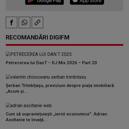
RECOMANDĂRI DIGIFM
Petrecerea lui DanT – DJ Mix 2026 – Part 20
Șerban Trîmbițașu, previziuni despre piața imobiliară:
„Acum și...
Cum să supraviețuiești „iernii economice”: Adrian
Asoltanie te învață...