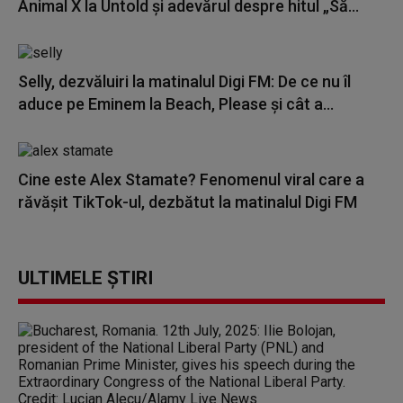
Animal X la Untold și adevărul despre hitul „Să...
Selly, dezvăluiri la matinalul Digi FM: De ce nu îl
aduce pe Eminem la Beach, Please și cât a...
Cine este Alex Stamate? Fenomenul viral care a
răvășit TikTok-ul, dezbătut la matinalul Digi FM
ULTIMELE ȘTIRI