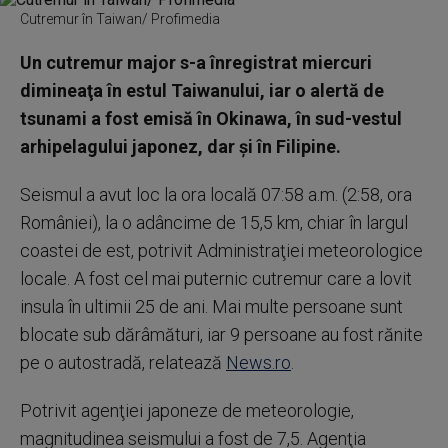
Cutremur în Taiwan/ Profimedia
Un cutremur major s-a înregistrat miercuri
dimineaţa în estul Taiwanului, iar o alertă de
tsunami a fost emisă în Okinawa, în sud-vestul
arhipelagului japonez, dar şi în Filipine.
Seismul a avut loc la ora locală 07:58 a.m. (2:58, ora
României), la o adâncime de 15,5 km, chiar în largul
coastei de est, potrivit Administraţiei meteorologice
locale. A fost cel mai puternic cutremur care a lovit
insula în ultimii 25 de ani. Mai multe persoane sunt
blocate sub dărâmături, iar 9 persoane au fost rănite
pe o autostradă, relatează
News.ro
.
Potrivit agenţiei japoneze de meteorologie,
magnitudinea seismului a fost de 7,5. Agenţia