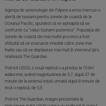
Agenţia de seismologie din Filipine a emis miercuri o
alertă de tsunami pentru zonele de coastă de la
Oceanul Pacific, spunând că se aşteaptă să se
confrunte cu "valuri tsunami puternice". Populaţia din
zonele de coastă din mai multe provincii a fost
sfătuită să se evacueze imediat către zone mai
înalte sau să se deplaseze mai mult în interiorul ţării,
relatează The Guardian.
Potrivit USGS, o nouă replică s-a produs la 10 km
adâncime, având magnitudinea de 5,7, după 37 de
minute de la seismul iniţial, urmată după 8 minute de
încă o replică, de 5,5.
Potrivit The Guardian, imagini prezentate la
televiziune arată clădiri care s-au prăbuşit în oraşul