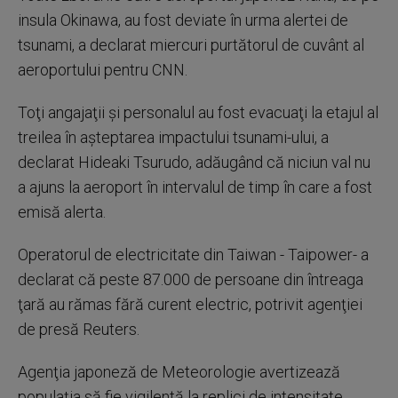
insula Okinawa, au fost deviate în urma alertei de
tsunami, a declarat miercuri purtătorul de cuvânt al
aeroportului pentru CNN.
Toţi angajaţii şi personalul au fost evacuaţi la etajul al
treilea în aşteptarea impactului tsunami-ului, a
declarat Hideaki Tsurudo, adăugând că niciun val nu
a ajuns la aeroport în intervalul de timp în care a fost
emisă alerta.
Operatorul de electricitate din Taiwan - Taipower- a
declarat că peste 87.000 de persoane din întreaga
ţară au rămas fără curent electric, potrivit agenţiei
de presă Reuters.
Agenţia japoneză de Meteorologie avertizează
populaţia să fie vigilentă la replici de intensitate