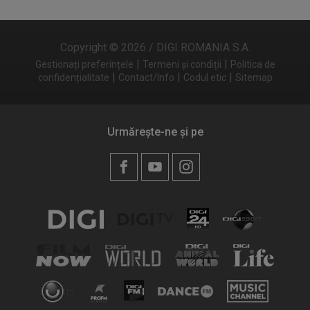
Copyright © 2026 / DIGI ROMANIA S.A.
|
|
Gestionați preferințele
Termeni și condiții
Politica de
|
|
|
confidențialitate
Contact/Info
Codul etic
Sitemap
Urmărește-ne și pe