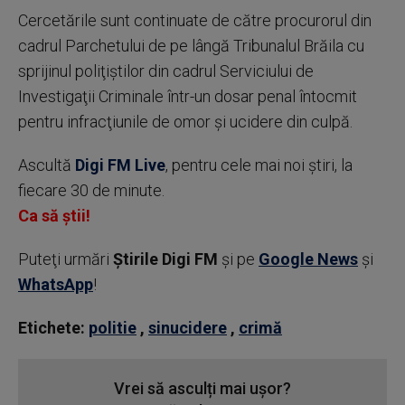
Cercetările sunt continuate de către procurorul din
cadrul Parchetului de pe lângă Tribunalul Brăila cu
sprijinul poliţiştilor din cadrul Serviciului de
Investigaţii Criminale într-un dosar penal întocmit
pentru infracţiunile de omor şi ucidere din culpă.
Ascultă
Digi FM Live
, pentru cele mai noi știri, la
fiecare 30 de minute.
Ca să știi!
Puteţi urmări
Știrile Digi FM
şi pe
Google News
şi
WhatsApp
!
Etichete:
politie
,
sinucidere
,
crimă
Vrei să asculți mai ușor?