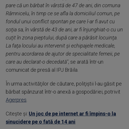
pare că un bărbat în vârstă de 47 de ani, din comuna
Râmnicelu, în timp ce se afla la domiciliul comun, pe
fondul unui conflict spontan pe care l-ar fi avut cu
soţia sa, în vârstă de 43 de ani, ar fi înjunghiat-o cu un
cuţit în zona pieptului, după care a părăsit locuinţa.
La faţa locului au intervenit şi echipajele medicale,
pentru acordarea de ajutor de specialitate femeii, pe
care au declarat-o decedată"
, se arată într-un
comunicat de presă al IPJ Brăila.
În urma activităţilor de căutare, poliţiştii l-au găsit pe
bărbat spânzurat într-o anexă a gospodăriei, potrivit
Agerpres
.
Citește și:
Un joc de pe internet ar fi împins-o la
sinucidere pe o fată de 14 ani