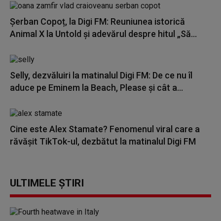
Șerban Copoț, la Digi FM: Reuniunea istorică
Animal X la Untold și adevărul despre hitul „Să...
Selly, dezvăluiri la matinalul Digi FM: De ce nu îl
aduce pe Eminem la Beach, Please și cât a...
Cine este Alex Stamate? Fenomenul viral care a
răvășit TikTok-ul, dezbătut la matinalul Digi FM
ULTIMELE ȘTIRI