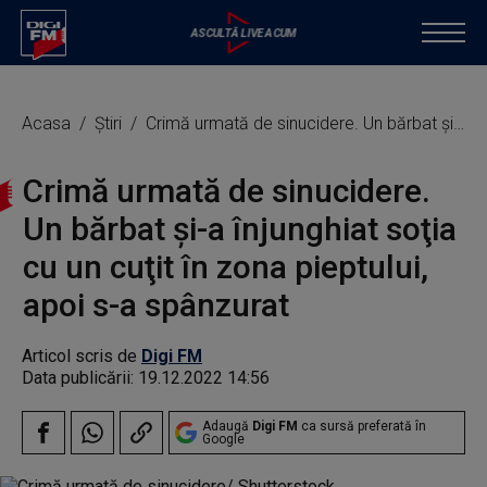
Acasa
Știri
Crimă urmată de sinucidere. Un bărbat şi-a înjunghiat soţia cu un cuţit în zona pieptului, apoi s-a spânzurat
Crimă urmată de sinucidere.
Un bărbat şi-a înjunghiat soţia
cu un cuţit în zona pieptului,
apoi s-a spânzurat
Articol scris de
Digi FM
Data publicării:
19.12.2022 14:56
Adaugă
Digi FM
ca sursă preferată în
Google