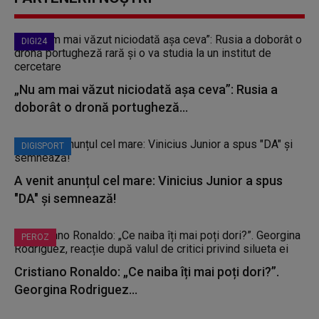
DIGI24
„Nu am mai văzut niciodată așa ceva”: Rusia a
doborât o dronă portugheză...
DIGISPORT
A venit anunțul cel mare: Vinicius Junior a spus
"DA" și semnează!
PEROZ
Cristiano Ronaldo: „Ce naiba îți mai poți dori?”.
Georgina Rodriguez...