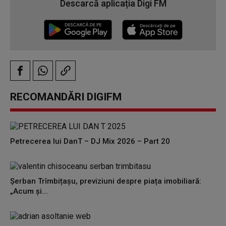
Descarcă aplicația Digi FM
RECOMANDĂRI DIGIFM
Petrecerea lui DanT – DJ Mix 2026 – Part 20
Șerban Trîmbițașu, previziuni despre piața imobiliară:
„Acum și...