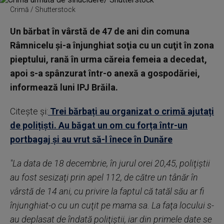
Crimă / Shutterstock
Un bărbat în vârstă de 47 de ani din comuna
Râmnicelu şi-a înjunghiat soţia cu un cuţit în zona
pieptului, rană în urma căreia femeia a decedat,
apoi s-a spânzurat într-o anexă a gospodăriei,
informează luni IPJ Brăila.
Citește și:
Trei bărbați au organizat o crimă ajutați
de polițiști. Au băgat un om cu forța într-un
portbagaj și au vrut să-l înece în Dunăre
"La data de 18 decembrie, în jurul orei 20,45, poliţiştii
au fost sesizaţi prin apel 112, de către un tânăr în
vârstă de 14 ani, cu privire la faptul că tatăl său ar fi
înjunghiat-o cu un cuţit pe mama sa. La faţa locului s-
au deplasat de îndată poliţiştii, iar din primele date se