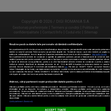
Copyright © 2026 / DIGI ROMANIA S.A.
|
|
Gestionați preferințele
Termeni și condiții
Politica de
|
|
|
confidențialitate
Contact/Info
Codul etic
Sitemap
Nouă ne pasă ca datele tale personale să rămână confidențiale
Noi și partenerii noștri
31
stocăm și/sau accesăm informații pe dispozitivul dvs., precum identificatorii cookie unici pentru prelucrarea
Urmărește-ne și pe
datelor cu caracter personal. Puteți accepta sau gestiona alegerile dvs. făcând clic mai jos sau în orice moment, pe pagina cu
politica de confidențialitate. Aceste alegeri vor fi raportate partenerilor noștri și nu vă vor afecta navigarea.
Mai multe detalii
Noi si partenerii nostri (retelele de socializare si agentiile de publicitate partenere, precum si furnizorii nostri de servicii de date
analitice) prelucram date pentru a permite website-ului sa functioneze, pentru a personaliza continutul si anunturile publicitare afisate
in functie de interesele si/sau profilul dvs., pentru a va oferi functionalitati aferente retelelor de socializare si pentru a analiza
traficul pe website. Beneficiati de drepturile prevazute de art. 15-22 din GDPR in legatura cu prelucrarea datelor cu caracter
personal. Aceste drepturi pot fi exercitate prin modalitatea indicata
aici
. Prin click pe “ACCEPT TOATE”, acceptati folosirea
tuturor Tehnologiilor de tip Cookie, care implica inclusiv acceptul dvs. cu privire la stocarea/accesarea informatiilor de catre Vendor-ii
cu care colaboram. Prin click pe “VREAU SA MODIFIC SETARILE INDIVIDUAL” puteti schimba preferintele in mod individual, mai putin
cele legate de cookie strict necesare pentru functionarea website-ului.
Atât noi, cât și partenerii noștri prelucrăm datele pentru a oferi:
Utilizarea profilurilor pentru selectarea conținutului personalizat. Măsurarea performanței reclamelor. Stocarea și/sau accesarea
informațiilor de pe un dispozitiv. Dezvoltarea și îmbunătățirea serviciilor. Utilizarea profilurilor pentru selectarea publicității
personalizate. Crearea profilurilor de conținut personalizat. Măsurarea performanței conținutului. Crearea profilurilor pentru publicitate
personalizată. Utilizarea de date limitate pentru a selecta publicitatea. Înțelegerea publicului prin statistici sau combinații de date
din surse diferite. Utilizarea datelor limitate pentru a selecta conținutul. Date precise de geolocație și identificarea prin scanarea
dispozitivului.
Listă parteneri (furnizori)
Digi FM
ACCEPT TOATE