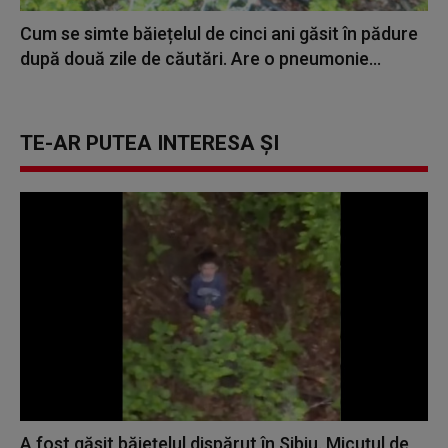
Cum se simte băiețelul de cinci ani găsit în pădure
după două zile de căutări. Are o pneumonie...
TE-AR PUTEA INTERESA ȘI
A fost găsit băiețelul dispărut în Sibiu. Micuțul de