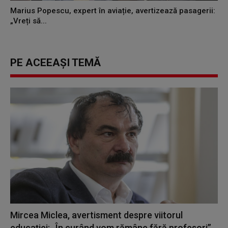
Marius Popescu, expert în aviație, avertizează pasagerii:
„Vreți să...
PE ACEEAȘI TEMĂ
Mircea Miclea, avertisment despre viitorul
educaţiei: „În curând vom rămâne fără profesori”