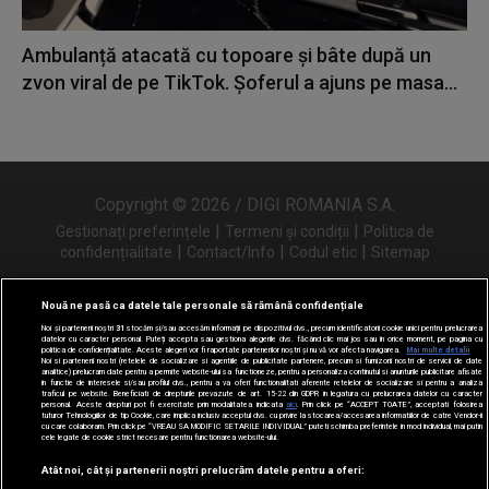
Ambulanță atacată cu topoare și bâte după un
zvon viral de pe TikTok. Șoferul a ajuns pe masa...
Copyright © 2026 / DIGI ROMANIA S.A.
|
|
Gestionați preferințele
Termeni și condiții
Politica de
|
|
|
confidențialitate
Contact/Info
Codul etic
Sitemap
Nouă ne pasă ca datele tale personale să rămână confidențiale
Noi și partenerii noștri
31
stocăm și/sau accesăm informații pe dispozitivul dvs., precum identificatorii cookie unici pentru prelucrarea
Urmărește-ne și pe
datelor cu caracter personal. Puteți accepta sau gestiona alegerile dvs. făcând clic mai jos sau în orice moment, pe pagina cu
politica de confidențialitate. Aceste alegeri vor fi raportate partenerilor noștri și nu vă vor afecta navigarea.
Mai multe detalii
Noi si partenerii nostri (retelele de socializare si agentiile de publicitate partenere, precum si furnizorii nostri de servicii de date
analitice) prelucram date pentru a permite website-ului sa functioneze, pentru a personaliza continutul si anunturile publicitare afisate
in functie de interesele si/sau profilul dvs., pentru a va oferi functionalitati aferente retelelor de socializare si pentru a analiza
traficul pe website. Beneficiati de drepturile prevazute de art. 15-22 din GDPR in legatura cu prelucrarea datelor cu caracter
personal. Aceste drepturi pot fi exercitate prin modalitatea indicata
aici
. Prin click pe “ACCEPT TOATE”, acceptati folosirea
tuturor Tehnologiilor de tip Cookie, care implica inclusiv acceptul dvs. cu privire la stocarea/accesarea informatiilor de catre Vendor-ii
cu care colaboram. Prin click pe “VREAU SA MODIFIC SETARILE INDIVIDUAL” puteti schimba preferintele in mod individual, mai putin
cele legate de cookie strict necesare pentru functionarea website-ului.
Atât noi, cât și partenerii noștri prelucrăm datele pentru a oferi: