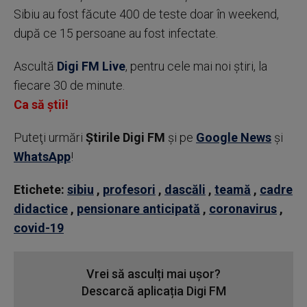
Sibiu au fost făcute 400 de teste doar în weekend,
după ce 15 persoane au fost infectate.
Ascultă
Digi FM Live
, pentru cele mai noi știri, la
fiecare 30 de minute.
Ca să știi!
Puteţi urmări
Știrile Digi FM
şi pe
Google News
şi
WhatsApp
!
Etichete:
sibiu
,
profesori
,
dascăli
,
teamă
,
cadre
didactice
,
pensionare anticipată
,
coronavirus
,
covid-19
Vrei să asculți mai ușor?
Descarcă aplicația Digi FM