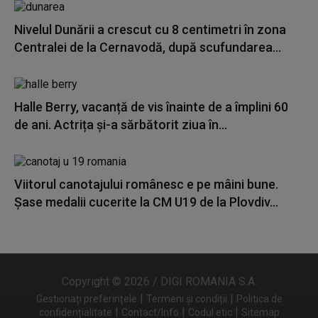
Nivelul Dunării a crescut cu 8 centimetri în zona
Centralei de la Cernavodă, după scufundarea...
Halle Berry, vacanță de vis înainte de a împlini 60
de ani. Actrița și-a sărbătorit ziua în...
Viitorul canotajului românesc e pe mâini bune.
Șase medalii cucerite la CM U19 de la Plovdiv...
Copyright © 2026 / DIGI ROMANIA S.A.
|
|
Gestionați preferințele
Termeni și condiții
Politica de
|
|
|
confidențialitate
Contact/Info
Codul etic
Sitemap