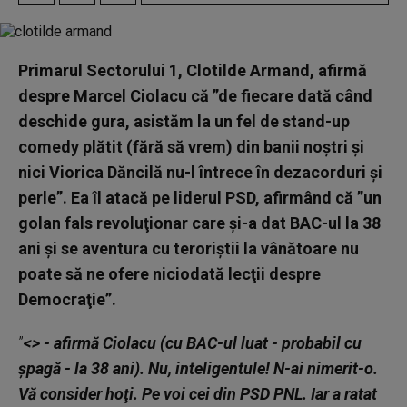
Primarul Sectorului 1, Clotilde Armand, afirmă
despre Marcel Ciolacu că ”de fiecare dată când
deschide gura, asistăm la un fel de stand-up
comedy plătit (fără să vrem) din banii noştri şi
nici Viorica Dăncilă nu-l întrece în dezacorduri şi
perle”. Ea îl atacă pe liderul PSD, afirmând că ”un
golan fals revoluţionar care şi-a dat BAC-ul la 38
ani şi se aventura cu teroriştii la vânătoare nu
poate să ne ofere niciodată lecţii despre
Democraţie”.
”
<> - afirmă Ciolacu (cu BAC-ul luat - probabil cu
şpagă - la 38 ani). Nu, inteligentule! N-ai nimerit-o.
Vă consider hoţi. Pe voi cei din PSD PNL. Iar a ratat