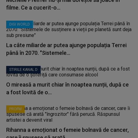
filme. Ce a cucerit-o...
DIGI WORLD
La câte miliarde ar putea ajunge populația Terrei
până în 2070. "Sistemele...
STIRILE KANAL D
O mireasă a murit chiar în noaptea nunții, după ce
a fost lovită de o...
PROFM
Rihanna a emoționat o femeie bolnavă de cancer,
care îi spusese că arată...