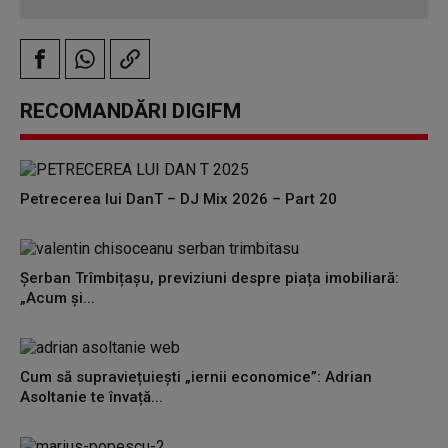
RECOMANDĂRI DIGIFM
Petrecerea lui DanT – DJ Mix 2026 – Part 20
Șerban Trîmbițașu, previziuni despre piața imobiliară:
„Acum și...
Cum să supraviețuiești „iernii economice”: Adrian
Asoltanie te învață...