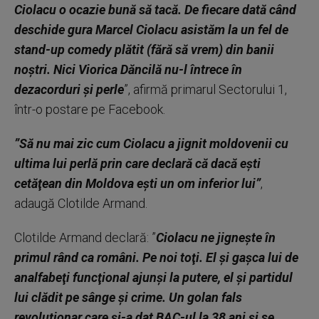
Ciolacu o ocazie bună să tacă. De fiecare dată când
deschide gura Marcel Ciolacu asistăm la un fel de
stand-up comedy plătit (fără să vrem) din banii
noştri. Nici Viorica Dăncilă nu-l întrece în
dezacorduri şi perle
”, afirmă primarul Sectorului 1,
într-o postare pe Facebook.
”Să nu mai zic cum Ciolacu a jignit moldovenii cu
ultima lui perlă prin care declară că dacă eşti
cetăţean din Moldova eşti un om inferior lui”
,
adaugă Clotilde Armand.
Clotilde Armand declară: ”
Ciolacu ne jigneşte în
primul rând ca români. Pe noi toţi. El şi gaşca lui de
analfabeţi funcţional ajunşi la putere, el şi partidul
lui clădit pe sânge şi crime. Un golan fals
revoluţionar care şi-a dat BAC-ul la 38 ani şi se