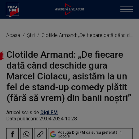
Acasa
Știri
Clotilde Armand: „De fiecare dată când deschide gura Marcel Ciolacu, asistăm la un fel de stand-up comedy plătit (fără să vrem) din banii noştri”
Clotilde Armand: „De fiecare
dată când deschide gura
Marcel Ciolacu, asistăm la un
fel de stand-up comedy plătit
(fără să vrem) din banii noştri”
Articol scris de
Digi FM
Data publicării:
29.04.2024 10:28
Adaugă
Digi FM
ca sursă preferată în
Google