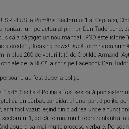
USR PLUS la Primăria Sectorului 1 al Capitalei, Clot
a ironizat luni pe actualul primar, Dan Tudorache, 
pus că a câștigat un nou mandat: „PSD este istorie î
vine a crede”. „Breaking news! După terminarea număr
am în plus 200 de voturi față de Clotilde Armand. A
 oficiale de la BEC!”, a scris pe Facebook Dan Tudo
persoane au fost duse la poliție.
rei 15:45, Secția 4 Poliție a fost sesizată prin sistem
faptul că un bărbat, candidat al unui partid politic pe
r, ar fi fost văzut ieșind din clădirea unde a funcțio
l sectorului 1, de către mai mulți reprezentanți ai al
având asupra sa mai multe procese verbale. Persoan