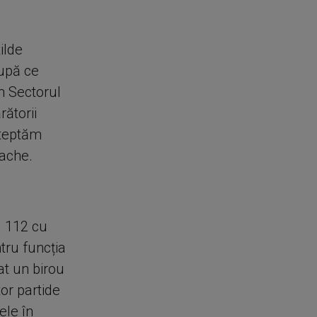
ilde
după ce
n Sectorul
ătorii
șteptăm
rache.
ul 112 cu
ntru funcția
nat un birou
tor partide
ele în