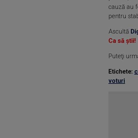
cauză au fo
pentru stabi
Ascultă
Di
Ca să știi!
Puteţi urm
Etichete:
c
voturi