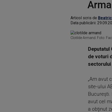
Arma
Articol scris de
Beatric
Data publicării:
29.09.2
Clotilde Armand. Foto: F
Deputatul 
de voturi 
sectorului 
„Am avut cu
site-ului A
Bucureşti.
avut cel m
a obţinut ze