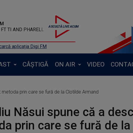
FM
AND PHARELL - Blurred Lines
arcă aplicația Digi FM
AST
CÂȘTIGĂ
ON AIR
VIDEO
CONTA
 metoda prin care se fură de la Clotilde Armand
iu Năsui spune că a desc
a prin care se fură de la 