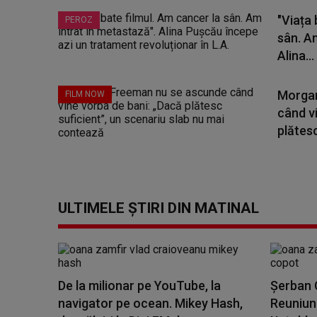
"Viața 
PEROZ
sân. A
Alina...
Morgan
FILM NOW
când v
plătesc
ULTIMELE ȘTIRI DIN MATINAL
De la milionar pe YouTube, la
Șerban C
navigator pe ocean. Mikey Hash,
Reuniune