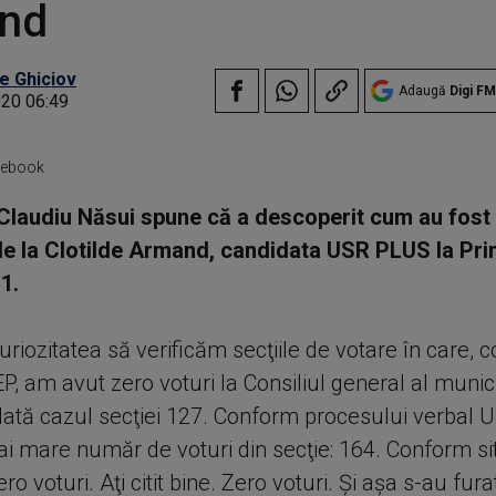
nd
e Ghiciov
Adaugă
Digi FM
020 06:49
acebook
Claudiu Năsui spune că a descoperit cum au fost
de la Clotilde Armand, candidata USR PLUS la Pri
1.
riozitatea să verificăm secţiile de votare în care, 
EP, am avut zero voturi la Consiliul general al munic
 Iată cazul secţiei 127. Conform procesului verbal
ai mare număr de voturi din secţie: 164. Conform si
ro voturi. Aţi citit bine. Zero voturi. Şi aşa s-au fura