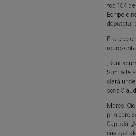
foc 164 de 
Echipele n
deputatul 
El a preze
reprezentan
„Sunt acum 
Sunt alte 
clară unde 
scris Clau
Marcel Cio
prin care s
Capitală. 
câștigat al