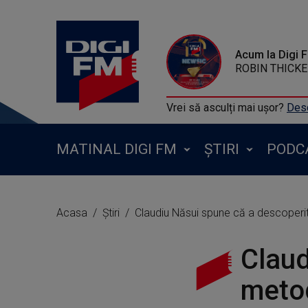
Acum la Digi 
ROBIN THICKE FT TI 
Vrei să asculți mai ușor?
Desc
MATINAL DIGI FM
ȘTIRI
PODC
Acasa
Știri
Claudiu Năsui spune că a descoperit
Claud
metod