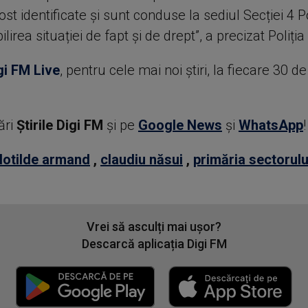
st identificate și sunt conduse la sediul Secției 4 Po
lirea situației de fapt și de drept”, a precizat Poliția
gi FM Live
, pentru cele mai noi știri, la fiecare 30 d
ări
Știrile Digi FM
şi pe
Google News
şi
WhatsApp
!
lotilde armand
,
claudiu năsui
,
primăria sectorulu
Vrei să asculți mai ușor?
Descarcă aplicația Digi FM