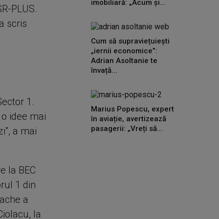
imobiliară: „Acum și...
USR-PLUS.
a scris
Cum să supraviețuiești
„iernii economice”:
Adrian Asoltanie te
învață...
Sector 1.
Marius Popescu, expert
 o idee mai
în aviație, avertizează
pasagerii: „Vreți să...
zi”, a mai
re la BEC
rul 1 din
rache a
Ciolacu, la