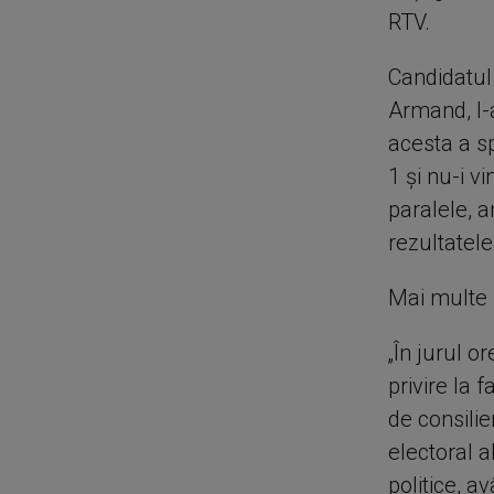
RTV.
Candidatul 
Armand, l-
acesta a s
1 și nu-i 
paralele, 
rezultatele
Mai multe 
„În jurul o
privire la 
de consilie
electoral a
politice, 