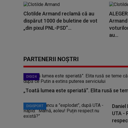
Clotilde Armand reclamă că au
ALEGERI
dispărut 1000 de buletine de vot
Armand 
„din pixul PNL-PSD”...
voturilo
au...
PARTENERII NOȘTRI
DIGI24
„Toată lumea este speriată”. Elita rusă se te
Daniel
DIGISPORT
UTA - 
respect