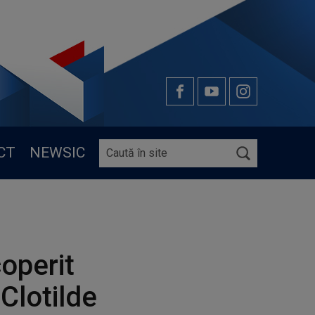
CT
NEWSIC
operit
Clotilde