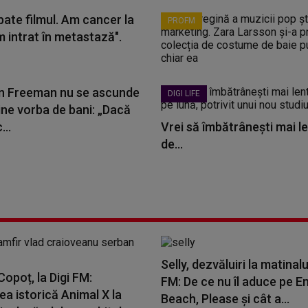
bate filmul. Am cancer la
PROFM
m intrat în metastază".
 Freeman nu se ascunde
DIGI LIFE
ine vorba de bani: „Dacă
...
Vrei să îmbătrânești mai le
de...
Selly, dezvăluiri la matinalu
opoț, la Digi FM:
FM: De ce nu îl aduce pe E
a istorică Animal X la
Beach, Please și cât a...