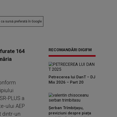
ca sursă preferată în Google
RECOMANDĂRI DIGIFM
 furate 164
măria
Petrecerea lui DanT – DJ
conform
Mix 2026 – Part 20
ipiului
 USR-PLUS a
te-ului AEP
Șerban Trîmbițașu,
t dintr-un
previziuni despre piața