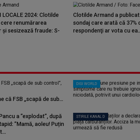
 LOCALE 2024: Clotilde
Clotilde Armand a publicat
cere renumărarea
sondaj care arată că 37% 
r și sesizează fraude: S-
respondenţi ar vota cu ea..
DIGI WORLD
me că FSB „scapă de sub...
 Pancu a ”explodat”, după
STIRILE KANAL D
Rapid: ”Mamă, aoleu! Puțin
...