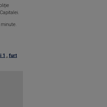
liție
 Capitalei.
e minute.
i 1
,
furt