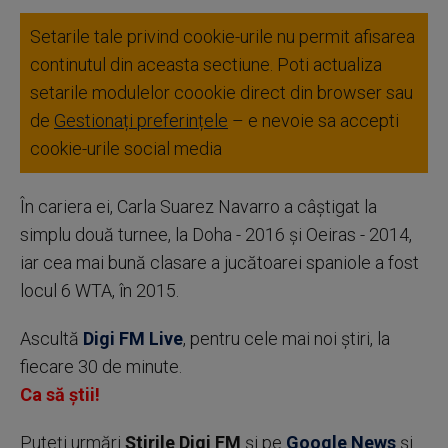
Setarile tale privind cookie-urile nu permit afisarea
continutul din aceasta sectiune. Poti actualiza
setarile modulelor coookie direct din browser sau
de
Gestionați preferințele
– e nevoie sa accepti
cookie-urile social media
În cariera ei, Carla Suarez Navarro a câştigat la
simplu două turnee, la Doha - 2016 şi Oeiras - 2014,
iar cea mai bună clasare a jucătoarei spaniole a fost
locul 6 WTA, în 2015.
Ascultă
Digi FM Live
, pentru cele mai noi știri, la
fiecare 30 de minute.
Ca să știi!
Puteţi urmări
Știrile Digi FM
şi pe
Google News
şi