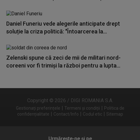
Daniel Funeriu vede alegerile anticipate drept
soluție la criza politică: "Întoarcerea la...
Zelenski spune că zeci de mii de militari nord-
coreeni vor fi trimiși la război pentru a lupta...
Copyright © 2026 / DIGI ROMANIA S.A.
|
|
Gestionați preferințele
Termeni și condiții
Politica de
|
|
|
confidențialitate
Contact/Info
Codul etic
Sitemap
Urmărește-ne și pe