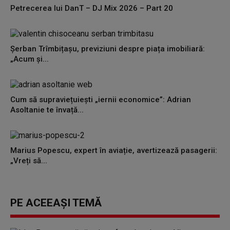
Petrecerea lui DanT – DJ Mix 2026 – Part 20
Șerban Trîmbițașu, previziuni despre piața imobiliară:
„Acum și...
Cum să supraviețuiești „iernii economice”: Adrian
Asoltanie te învață...
Marius Popescu, expert în aviație, avertizează pasagerii:
„Vreți să...
PE ACEEAȘI TEMĂ