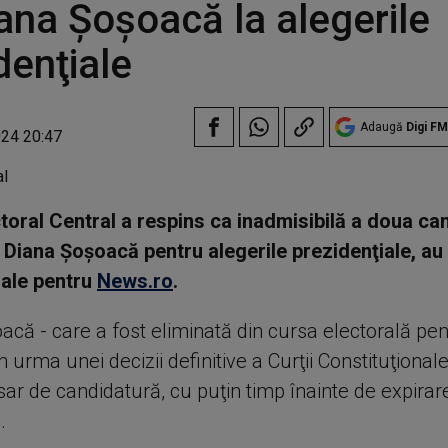
ana Şoşoacă la alegerile
denţiale
Adaugă
Digi FM
024 20:47
ctoral Central a respins ca inadmisibilă a doua ca
Diana Şoşoacă pentru alegerile prezidenţiale, au
iale pentru
News.ro
.
acă - care a fost eliminată din cursa electorală pen
n urma unei decizii definitive a Curţii Constituţional
sar de candidatură, cu puţin timp înainte de expirar
.