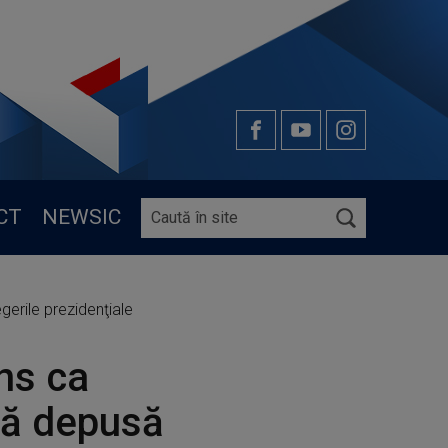
CT
NEWSIC
gerile prezidenţiale
ins ca
ră depusă