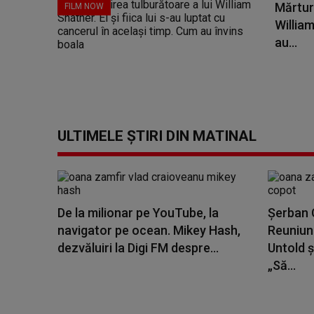
Mărturi
FILM NOW
William 
au...
ULTIMELE ȘTIRI DIN MATINAL
De la milionar pe YouTube, la
Șerban C
navigator pe ocean. Mikey Hash,
Reuniune
dezvăluiri la Digi FM despre...
Untold ș
„Să...