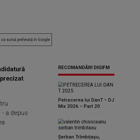
ca sursă preferată în Google
RECOMANDĂRI DIGIFM
ndidatură
 precizat
Petrecerea lui DanT – DJ
tru
Mix 2026 – Part 20
e - a depus
ea
Șerban Trîmbițașu,