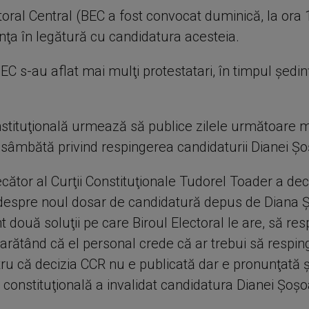
toral Central (BEC a fost convocat duminică, la ora 
nţa în legătură cu candidatura acesteia.
EC s-au aflat mai mulţi protestatari, în timpul şedin
stituţională urmează să publice zilele următoare 
e sâmbătă privind respingerea candidaturii Dianei Ş
cător al Curţii Constituţionale Tudorel Toader a dec
despre noul dosar de candidatură depus de Diana 
 două soluţii pe care Biroul Electoral le are, să re
 arătând că el personal crede că ar trebui să respin
ru că decizia CCR nu e publicată dar e pronunţată ş
 constituţională a invalidat candidatura Dianei Şoş