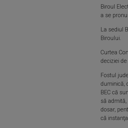
Biroul Elec
a se pronu
La sediul B
Biroului.
Curtea Con
deciziei d
Fostul jude
duminică, 
BEC că sunt
să admită,
dosar, pent
că instanţa