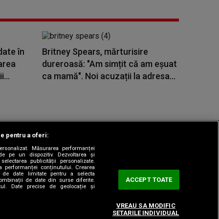
date în
Britney Spears, mărturisire
area
dureroasă: "Am simțit că am eșuat
...
ca mamă". Noi acuzații la adresa...
le pentru a oferi:
 personalizat. Măsurarea performanței
|
odul etic
Sitemap
de pe un dispozitiv. Dezvoltarea și
 selectarea publicității personalizate.
ea performanței conținutului. Crearea
rea de date limitate pentru a selecta
ACCEPT TOATE
combinații de date din surse diferite.
utul. Date precise de geolocație și
VREAU SA MODIFIC
SETARILE INDIVIDUAL