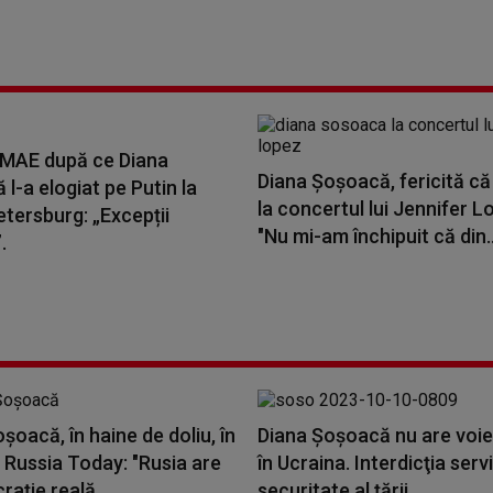
 MAE după ce Diana
Diana Șoșoacă, fericită că
l-a elogiat pe Putin la
la concertul lui Jennifer L
tersburg: „Excepții
"Nu mi-am închipuit că din..
.
șoacă, în haine de doliu, în
Diana Şoşoacă nu are voie 
a Russia Today: "Rusia are
în Ucraina. Interdicţia servi
ație reală...
securitate al ţării...