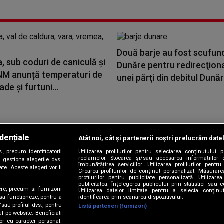
Două barje au fost scufun
 sub coduri de caniculă și
Dunăre pentru redirecţion
 ANM anunță temperaturi de
unei părţi din debitul Dunării
de și furtuni...
dențiale
Atât noi, cât și partenerii noștri prelucrăm date
Copyright © 2026 / DIGI ROMANIA S.A.
, precum identificatorii
Utilizarea profilurilor pentru selectarea conținutului
|
|
|
|
țele
Termeni și condiții
Politica de confidențialitate
Contact/Info
C
reclamelor. Stocarea și/sau accesarea informațiilor 
 gestiona alegerile dvs.
îmbunătățirea serviciilor. Utilizarea profilurilor pentru
te. Aceste alegeri vor fi
Crearea profilurilor de conținut personalizat. Măsurar
profilurilor pentru publicitate personalizată. Utiliza
publicitatea. Înțelegerea publicului prin statistici sau 
ere, precum si furnizorii
Utilizarea datelor limitate pentru a selecta conțin
Urmărește-ne și pe
identificarea prin scanarea dispozitivului.
 sa functioneze, pentru a
/sau profilul dvs., pentru
Listă parteneri (furnizori)
ul pe website. Beneficiati
or cu caracter personal.