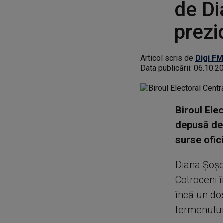
de Di
prezi
Articol scris de
Digi FM
Data publicării:
06.10.2
Biroul Ele
depusă de 
surse ofic
Diana Şoşo
Cotroceni î
încă un do
termenului