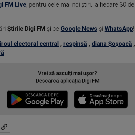
gi FM Live
, pentru cele mai noi știri, la fiecare 30 d
ări
Știrile Digi FM
şi pe
Google News
şi
WhatsApp
!
iroul electoral central
,
respinsă
,
diana Șoșoacă
ră
Vrei să asculți mai ușor?
Descarcă aplicația Digi FM