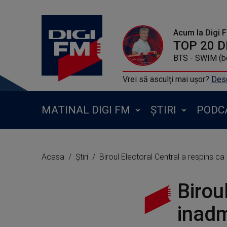
Acum la Digi 
BTS - SWIM (b
Vrei să asculți mai ușor?
Desc
MATINAL DIGI FM
ȘTIRI
PODC
Acasa
Știri
Biroul Electoral Central a respins c
Birou
inadm