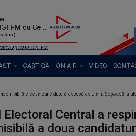
FM
TOP 20 DIGI FM cu Cetin
eatmix)
arcă aplicația Digi FM
AST
CÂȘTIGĂ
ON AIR
VIDEO
CONTA
a inadmisibilă a doua candidatură depusă de Diana Şoşoacă la ale
l Electoral Central a resp
isibilă a doua candidatu