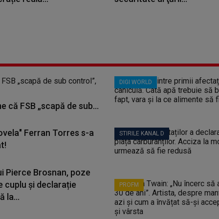
DIGI WORLD
me că FSB „scapă de sub...
ovela" Ferran Torres s-a
STIRILE KANAL D
t!
lui Pierce Brosnan, poze
e cuplu și declarație
PROFM
 la...