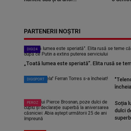
PARTENERII NOȘTRI
DIGI24
„Toată lumea este speriată”. Elita rusă se te
"Telen
DIGISPORT
încheia
Soția 
PEROZ
dulci d
superbă