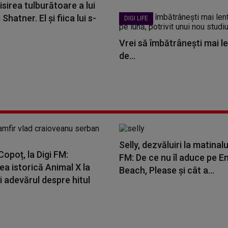
sirea tulburătoare a lui
Shatner. El și fiica lui s-
DIGI LIFE
Vrei să îmbătrânești mai le
de...
Selly, dezvăluiri la matinalu
opoț, la Digi FM:
FM: De ce nu îl aduce pe E
a istorică Animal X la
Beach, Please și cât a...
i adevărul despre hitul