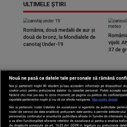
ULTIMELE ȘTIRI
România, două medalii de aur și
România,
două de bronz, la Mondialele de
vijelii.
canotaj Under-19
37 de gra
Nouă ne pasă ca datele tale personale să rămână confi
Noi și partenerii noștri
31
stocăm și/sau accesăm informații pe dispozitivul dvs.
Gestionați preferin
cookie unici pentru prelucrarea datelor cu caracter personal. Puteți accepta sau
făcând clic mai jos sau în orice moment, pe pagina cu politica de confidențialita
raportate partenerilor noștri și nu vă vor afecta navigarea.
Mai multe detalii
Noi si partenerii nostri (retelele de socializare si agentiile de publicitate parten
nostri de servicii de date analitice) prelucram date pentru a permite website-ului
personaliza continutul si anunturile publicitare afisate in functie de interesele si
a va oferi functionalitati aferente retelelor de socializare si pentru a analiza trafic
de drepturile prevazute de art. 15-22 din GDPR in legatura cu prelucrarea datel