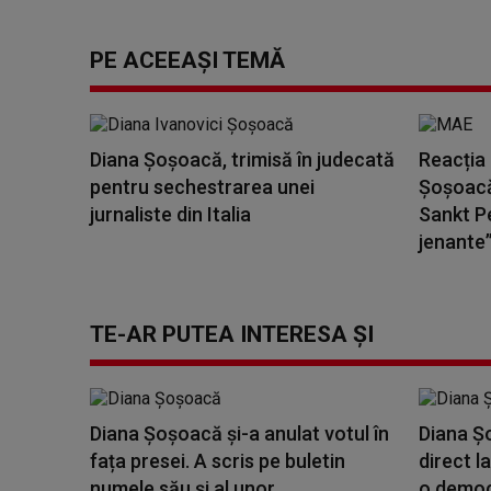
PE ACEEAȘI TEMĂ
Diana Şoşoacă, trimisă în judecată
Reacția
pentru sechestrarea unei
Șoșoacă 
jurnaliste din Italia
Sankt Pe
jenante”
TE-AR PUTEA INTERESA ȘI
Diana Șoșoacă și-a anulat votul în
Diana Șo
fața presei. A scris pe buletin
direct l
numele său și al unor...
o democr