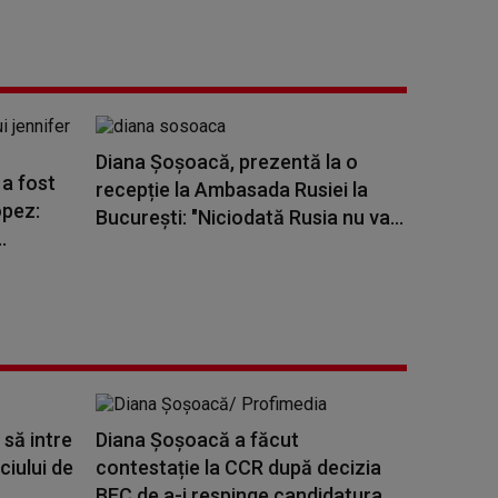
Diana Șoșoacă, prezentă la o
 a fost
recepție la Ambasada Rusiei la
opez:
București: "Niciodată Rusia nu va...
.
să intre
Diana Șoșoacă a făcut
ciului de
contestație la CCR după decizia
BEC de a-i respinge candidatura