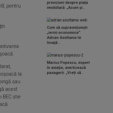
previziuni despre piața
18, pentru
imobiliară: „Acum și...
ţei
Cum să supraviețuiești
„iernii economice”:
Adrian Asoltanie te
învață...
motivarea
oşoacă.
Marius Popescu, expert
larat,
în aviație, avertizează
pasagerii: „Vreți să...
Şoşoacă la
spingă sau
gă acest
i BEC ştie
oacă.