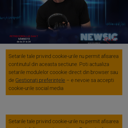
Setarile tale privind cookie-urile nu permit afisarea
continutul din aceasta sectiune. Poti actualiza
setarile modulelor coookie direct din browser sau
de
Gestionați preferințele
– e nevoie sa accepti
cookie-urile social media
Setarile tale privind cookie-urile nu permit afisarea