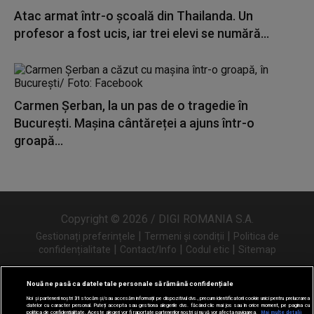
Atac armat într-o școală din Thailanda. Un
profesor a fost ucis, iar trei elevi se numără...
Carmen Șerban, la un pas de o tragedie în
București. Mașina cântăreței a ajuns într-o
groapă...
Copyright © 2026 / DIGI ROMANIA S.A.
|
|
Gestionați preferințele
Termeni și condiții
Politica de
|
|
|
confidențialitate
Contact/Info
Codul etic
Sitemap
Nouă ne pasă ca datele tale personale să rămână confidențiale
Noi și partenerii noștri
31
stocăm și/sau accesăm informații pe dispozitivul dvs., precum identificatorii cookie unici pentru prelucrarea
Urmărește-ne și pe
datelor cu caracter personal. Puteți accepta sau gestiona alegerile dvs. făcând clic mai jos sau în orice moment, pe pagina cu
politica de confidențialitate. Aceste alegeri vor fi raportate partenerilor noștri și nu vă vor afecta navigarea.
Mai multe detalii