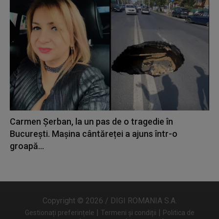
Carmen Șerban, la un pas de o tragedie în
București. Mașina cântăreței a ajuns într-o
groapă...
Copyright © 2026 / DIGI ROMANIA S.A.
|
|
Gestionați preferințele
Termeni și condiții
Politica de