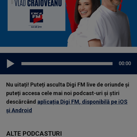
00:00
Nu uitați! Puteți asculta Digi FM live de oriunde și
puteți accesa cele mai noi podcast-uri și știri
descărcând
aplicația Digi FM, disponibilă pe iOS
și Android
ALTE PODCASTURI