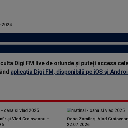
asculta Digi FM live de oriunde și puteți accesa ce
rcând
aplicația Digi FM, disponibilă pe iOS și Andro
fir și Vlad Craioveanu –
Oana Zamfir și Vlad Craiovea
26
22.07.2026