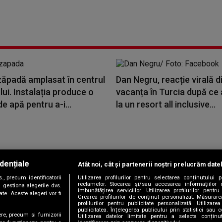
zăpadă amplasat în centrul
Dan Negru, reacție virală d
ui. Instalația produce o
vacanța în Turcia după ce 
e apă pentru a-i...
la un resort all inclusive...
dențiale
Atât noi, cât și partenerii noștri prelucrăm date
Copyright © 2026 / DIGI ROMANIA S.A.
, precum identificatorii
Utilizarea profilurilor pentru selectarea conținutului
|
|
|
|
țele
Termeni și condiții
Politica de confidențialitate
Contact/Info
C
reclamelor. Stocarea și/sau accesarea informațiilor 
 gestiona alegerile dvs.
îmbunătățirea serviciilor. Utilizarea profilurilor pentru
te. Aceste alegeri vor fi
Crearea profilurilor de conținut personalizat. Măsurar
profilurilor pentru publicitate personalizată. Utiliza
publicitatea. Înțelegerea publicului prin statistici sau 
ere, precum si furnizorii
Utilizarea datelor limitate pentru a selecta conțin
Urmărește-ne și pe