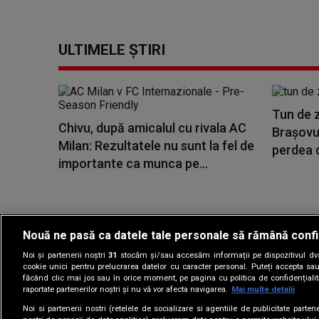
ULTIMELE ȘTIRI
Tun de 
Chivu, după amicalul cu rivala AC
Brașovul
Milan: Rezultatele nu sunt la fel de
perdea d
importante ca munca pe...
Nouă ne pasă ca datele tale personale să rămână confi
Noi și partenerii noștri
31
stocăm și/sau accesăm informații pe dispozitivul dvs.
Gestionați preferin
cookie unici pentru prelucrarea datelor cu caracter personal. Puteți accepta sau
făcând clic mai jos sau în orice moment, pe pagina cu politica de confidențialita
raportate partenerilor noștri și nu vă vor afecta navigarea.
Mai multe detalii
Noi si partenerii nostri (retelele de socializare si agentiile de publicitate parten