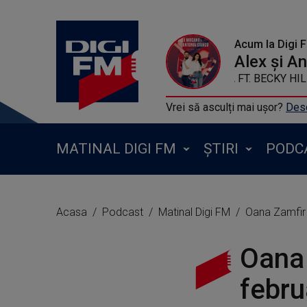
Acum la Digi 
Alex și A
MEDUZA FT. BEC
Vrei să asculți mai ușor?
Desc
MATINAL DIGI FM
ȘTIRI
PODC
Acasa
Podcast
Matinal Digi FM
Oana Zamfir 
Oana 
febru