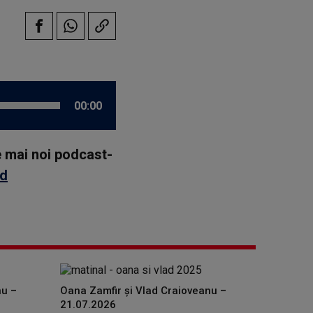
00:00
le mai noi podcast-
id
nu –
Oana Zamfir și Vlad Craioveanu –
21.07.2026