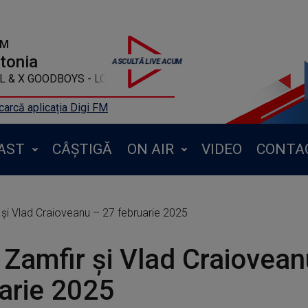
FM
ntonia
KY HILL & X GOODBOYS - LOSE CONTROL
arcă aplicația Digi FM
AST
CÂȘTIGĂ
ON AIR
VIDEO
CONTA
și Vlad Craioveanu – 27 februarie 2025
Zamfir și Vlad Craiovean
arie 2025