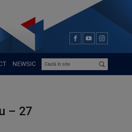
CT
NEWSIC
u – 27