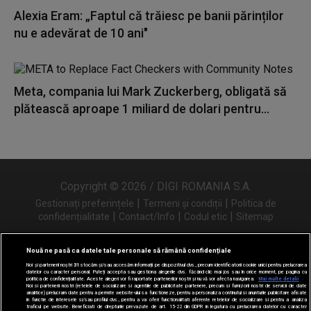
Alexia Eram: „Faptul că trăiesc pe banii părinților
nu e adevărat de 10 ani"
Meta, compania lui Mark Zuckerberg, obligată să
plătească aproape 1 miliard de dolari pentru...
Copyright © 2026 / DIGI ROMANIA S.A.
|
|
Gestionați preferințele
Termeni și condiții
Politica de
|
|
|
confidențialitate
Contact/Info
Codul etic
Sitemap
Nouă ne pasă ca datele tale personale să rămână confidențiale
Noi și partenerii noștri
31
stocăm și/sau accesăm informații pe dispozitivul dvs., precum identificatorii cookie unici pentru prelucrarea
Urmărește-ne și pe
datelor cu caracter personal. Puteți accepta sau gestiona alegerile dvs. făcând clic mai jos sau în orice moment, pe pagina cu
politica de confidențialitate. Aceste alegeri vor fi raportate partenerilor noștri și nu vă vor afecta navigarea.
Mai multe detalii
Noi si partenerii nostri (retelele de socializare si agentiile de publicitate partenere, precum si furnizorii nostri de servicii de date
analitice) prelucram date pentru a permite website-ului sa functioneze, pentru a personaliza continutul si anunturile publicitare afisate
in functie de interesele si/sau profilul dvs., pentru a va oferi functionalitati aferente retelelor de socializare si pentru a analiza
traficul pe website. Beneficiati de drepturile prevazute de art. 15-22 din GDPR in legatura cu prelucrarea datelor cu caracter