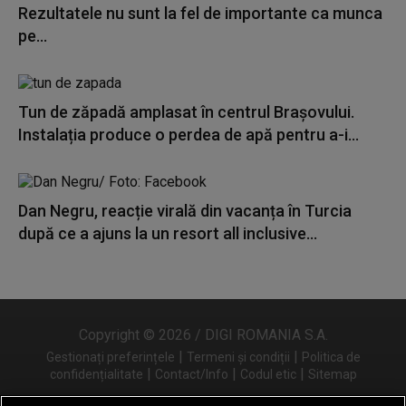
Rezultatele nu sunt la fel de importante ca munca
pe...
Tun de zăpadă amplasat în centrul Brașovului.
Instalația produce o perdea de apă pentru a-i...
Dan Negru, reacție virală din vacanța în Turcia
după ce a ajuns la un resort all inclusive...
Copyright © 2026 / DIGI ROMANIA S.A.
|
|
Gestionați preferințele
Termeni și condiții
Politica de
|
|
|
confidențialitate
Contact/Info
Codul etic
Sitemap