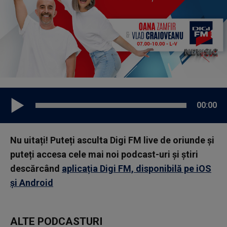
00:00
Nu uitați! Puteți asculta Digi FM live de oriunde și
puteți accesa cele mai noi podcast-uri și știri
descărcând
aplicația Digi FM, disponibilă pe iOS
și Android
ALTE PODCASTURI