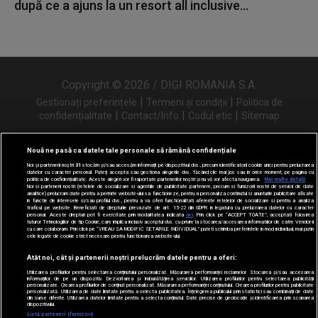
după ce a ajuns la un resort all inclusive...
Copyright © 2026 / DIGI ROMANIA S.A.
|
|
Gestionați preferințele
Termeni și condiții
Politica de
|
|
|
confidențialitate
Contact/Info
Codul etic
Sitemap
Nouă ne pasă ca datele tale personale să rămână confidențiale
Noi și partenerii noștri
31
stocăm și/sau accesăm informații pe dispozitivul dvs., precum identificatorii cookie unici pentru prelucrarea
Urmărește-ne și pe
datelor cu caracter personal. Puteți accepta sau gestiona alegerile dvs. făcând clic mai jos sau în orice moment, pe pagina cu
politica de confidențialitate. Aceste alegeri vor fi raportate partenerilor noștri și nu vă vor afecta navigarea.
Mai multe detalii
Noi si partenerii nostri (retelele de socializare si agentiile de publicitate partenere, precum si furnizorii nostri de servicii de date
analitice) prelucram date pentru a permite website-ului sa functioneze, pentru a personaliza continutul si anunturile publicitare afisate
in functie de interesele si/sau profilul dvs., pentru a va oferi functionalitati aferente retelelor de socializare si pentru a analiza
traficul pe website. Beneficiati de drepturile prevazute de art. 15-22 din GDPR in legatura cu prelucrarea datelor cu caracter
personal. Aceste drepturi pot fi exercitate prin modalitatea indicata
aici
. Prin click pe “ACCEPT TOATE”, acceptati folosirea
tuturor Tehnologiilor de tip Cookie, care implica inclusiv acceptul dvs. cu privire la stocarea/accesarea informatiilor de catre Vendor-ii
cu care colaboram. Prin click pe “VREAU SA MODIFIC SETARILE INDIVIDUAL” puteti schimba preferintele in mod individual, mai putin
cele legate de cookie strict necesare pentru functionarea website-ului.
Atât noi, cât și partenerii noștri prelucrăm datele pentru a oferi:
Utilizarea profilurilor pentru selectarea conținutului personalizat. Măsurarea performanței reclamelor. Stocarea și/sau accesarea
informațiilor de pe un dispozitiv. Dezvoltarea și îmbunătățirea serviciilor. Utilizarea profilurilor pentru selectarea publicității
personalizate. Crearea profilurilor de conținut personalizat. Măsurarea performanței conținutului. Crearea profilurilor pentru publicitate
personalizată. Utilizarea de date limitate pentru a selecta publicitatea. Înțelegerea publicului prin statistici sau combinații de date
din surse diferite. Utilizarea datelor limitate pentru a selecta conținutul. Date precise de geolocație și identificarea prin scanarea
dispozitivului.
Listă parteneri (furnizori)