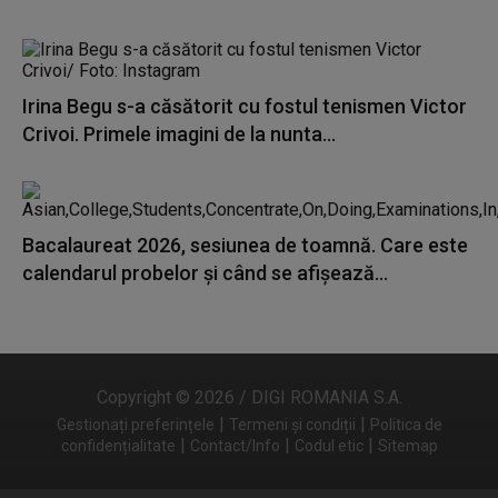
Irina Begu s-a căsătorit cu fostul tenismen Victor
Crivoi. Primele imagini de la nunta...
Bacalaureat 2026, sesiunea de toamnă. Care este
calendarul probelor și când se afișează...
Copyright © 2026 / DIGI ROMANIA S.A.
|
|
Gestionați preferințele
Termeni și condiții
Politica de
|
|
|
confidențialitate
Contact/Info
Codul etic
Sitemap