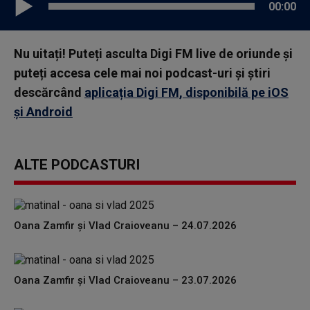
00:00
Nu uitați! Puteți asculta Digi FM live de oriunde și
puteți accesa cele mai noi podcast-uri și știri
descărcând
aplicația Digi FM, disponibilă pe iOS
și Android
ALTE PODCASTURI
Oana Zamfir și Vlad Craioveanu – 24.07.2026
Oana Zamfir și Vlad Craioveanu – 23.07.2026