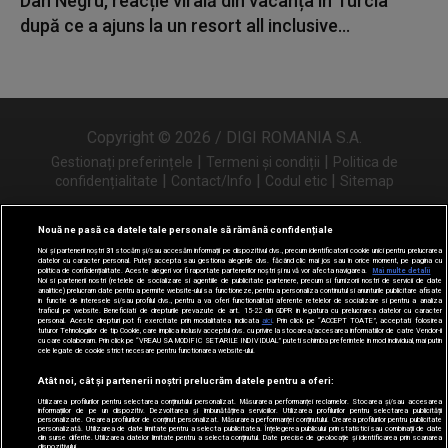
Dan Negru, reacție virală din vacanța în Turcia
după ce a ajuns la un resort all inclusive...
Copyright © 2026 / DIGI ROMANIA S.A.
|
|
Gestionați preferințele
Termeni și condiții
Politica de
|
|
|
confidențialitate
Contact/Info
Codul etic
Sitemap
Nouă ne pasă ca datele tale personale să rămână confidențiale
Noi și partenerii noștri
31
stocăm și/sau accesăm informații pe dispozitivul dvs., precum identificatorii cookie unici pentru prelucrarea
Urmărește-ne și pe
datelor cu caracter personal. Puteți accepta sau gestiona alegerile dvs. făcând clic mai jos sau în orice moment, pe pagina cu
politica de confidențialitate. Aceste alegeri vor fi raportate partenerilor noștri și nu vă vor afecta navigarea.
Mai multe detalii
Noi si partenerii nostri (retelele de socializare si agentiile de publicitate partenere, precum si furnizorii nostri de servicii de date
analitice) prelucram date pentru a permite website-ului sa functioneze, pentru a personaliza continutul si anunturile publicitare afisate
in functie de interesele si/sau profilul dvs., pentru a va oferi functionalitati aferente retelelor de socializare si pentru a analiza
traficul pe website. Beneficiati de drepturile prevazute de art. 15-22 din GDPR in legatura cu prelucrarea datelor cu caracter
personal. Aceste drepturi pot fi exercitate prin modalitatea indicata
aici
. Prin click pe “ACCEPT TOATE”, acceptati folosirea
tuturor Tehnologiilor de tip Cookie, care implica inclusiv acceptul dvs. cu privire la stocarea/accesarea informatiilor de catre Vendor-ii
cu care colaboram. Prin click pe “VREAU SA MODIFIC SETARILE INDIVIDUAL” puteti schimba preferintele in mod individual, mai putin
cele legate de cookie strict necesare pentru functionarea website-ului.
Atât noi, cât și partenerii noștri prelucrăm datele pentru a oferi:
Utilizarea profilurilor pentru selectarea conținutului personalizat. Măsurarea performanței reclamelor. Stocarea și/sau accesarea
informațiilor de pe un dispozitiv. Dezvoltarea și îmbunătățirea serviciilor. Utilizarea profilurilor pentru selectarea publicității
personalizate. Crearea profilurilor de conținut personalizat. Măsurarea performanței conținutului. Crearea profilurilor pentru publicitate
personalizată. Utilizarea de date limitate pentru a selecta publicitatea. Înțelegerea publicului prin statistici sau combinații de date
din surse diferite. Utilizarea datelor limitate pentru a selecta conținutul. Date precise de geolocație și identificarea prin scanarea
dispozitivului.