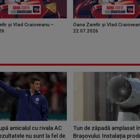
fir și Vlad Craioveanu –
Oana Zamfir și Vlad Craiovea
26
22.07.2026
upă amicalul cu rivala AC
Tun de zăpadă amplasat în
ezultatele nu sunt la fel de
Brașovului. Instalația pro