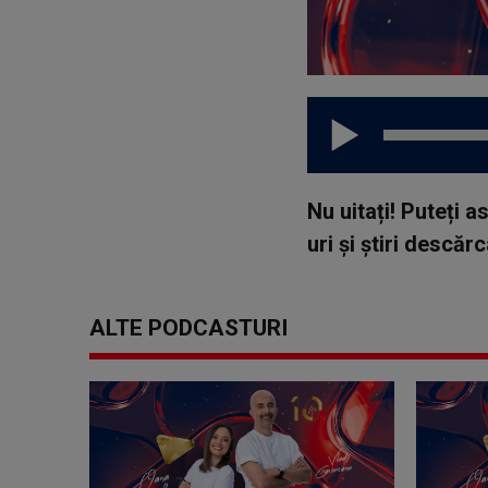
Nu uitați! Puteți 
uri și știri descă
ALTE PODCASTURI