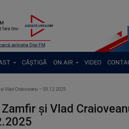
FM
 fara tine
arcă aplicația Digi FM
AST
CÂȘTIGĂ
ON AIR
VIDEO
CONTA
și Vlad Craioveanu – 05.12.2025
Zamfir și Vlad Craiovean
2.2025