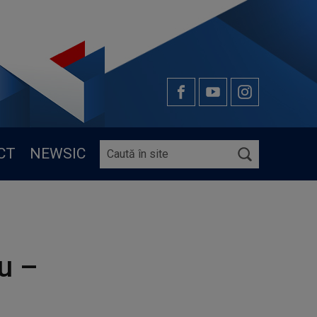
CT
NEWSIC
u –