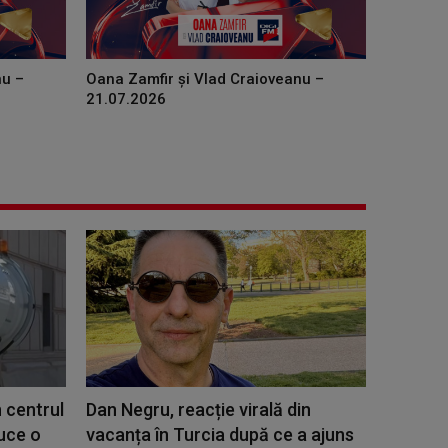
nu –
Oana Zamfir și Vlad Craioveanu –
21.07.2026
 centrul
Dan Negru, reacție virală din
duce o
vacanța în Turcia după ce a ajuns