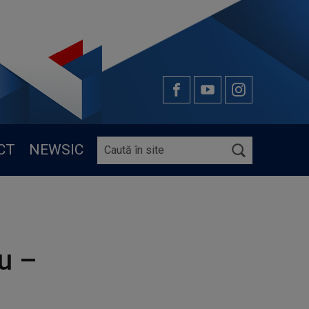
CT
NEWSIC
u –