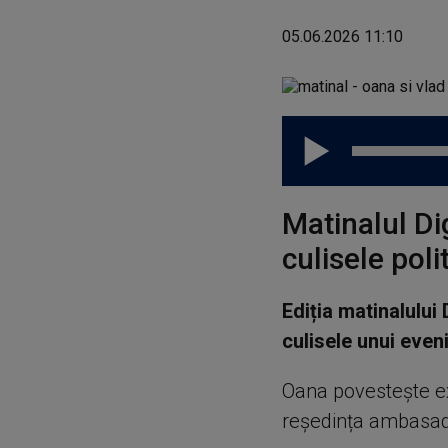
05.06.2026 11:10
Matinalul Di
culisele pol
Ediția matinalului
culisele unui even
Oana povestește exp
reședința ambasadoru