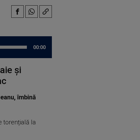
00:00
aie și
ac
veanu, îmbină
 torențială la