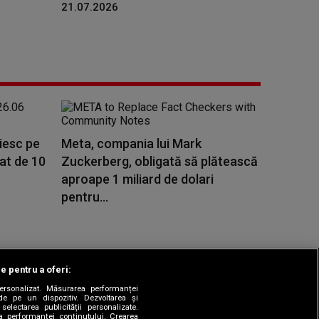
21.07.2026
ăiesc pe
Meta, compania lui Mark
rat de 10
Zuckerberg, obligată să plătească
aproape 1 miliard de dolari
pentru...
le pentru a oferi:
 personalizat. Măsurarea performanței
|
odul etic
Sitemap
de pe un dispozitiv. Dezvoltarea și
 selectarea publicității personalizate.
ea performanței conținutului. Crearea