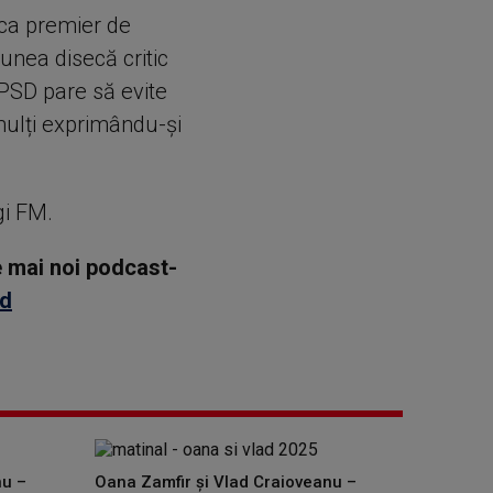
 ca premier de
unea disecă critic
 PSD pare să evite
 mulți exprimându-și
gi FM.
le mai noi podcast-
id
nu –
Oana Zamfir și Vlad Craioveanu –