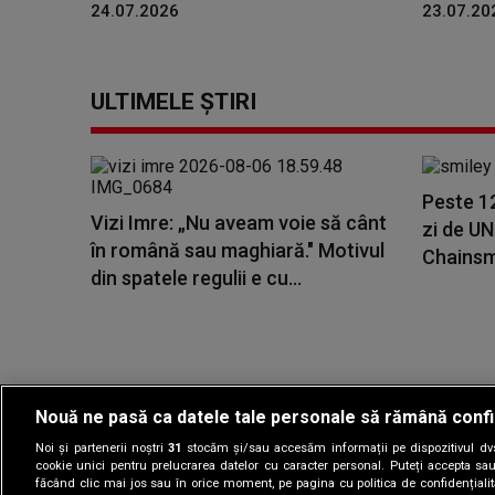
24.07.2026
23.07.20
ULTIMELE ȘTIRI
Peste 1
Vizi Imre: „Nu aveam voie să cânt
zi de U
în română sau maghiară." Motivul
Chainsmo
din spatele regulii e cu...
Nouă ne pasă ca datele tale personale să rămână confi
Noi și partenerii noștri
31
stocăm și/sau accesăm informații pe dispozitivul dvs.
Gestionați preferin
cookie unici pentru prelucrarea datelor cu caracter personal. Puteți accepta sau
făcând clic mai jos sau în orice moment, pe pagina cu politica de confidențialita