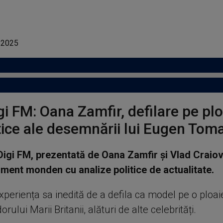
gi FM: Oana Zamfir, defilare pe plo
itice ale desemnării lui Eugen Tom
 Digi FM, prezentată de Oana Zamfir și Vlad Craio
iment monden cu analize politice de actualitate.
eriența sa inedită de a defila ca model pe o ploaie
lui Marii Britanii, alături de alte celebrități.