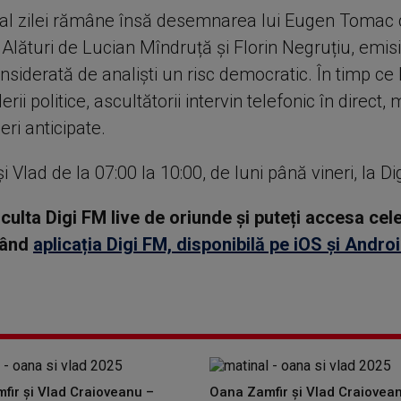
e al zilei rămâne însă desemnarea lui Eugen Tomac
Alături de Lucian Mîndruță și Florin Negruțiu, emisi
siderată de analiști un risc democratic. În timp ce
i politice, ascultătorii intervin telefonic în direct,
eri anticipate.
 Vlad de la 07:00 la 10:00, de luni până vineri, la Di
asculta Digi FM live de oriunde și puteți accesa ce
rcând
aplicația Digi FM, disponibilă pe iOS și Andro
fir și Vlad Craioveanu –
Oana Zamfir și Vlad Craiovea