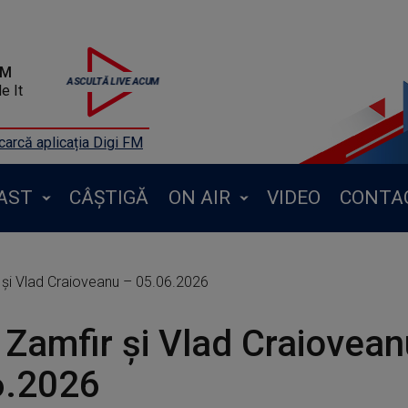
FM
e It
arcă aplicația Digi FM
AST
CÂȘTIGĂ
ON AIR
VIDEO
CONTA
și Vlad Craioveanu – 05.06.2026
Zamfir și Vlad Craiovean
6.2026