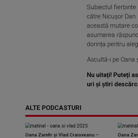
Subiectul fierbint
către Nicușor Dan. 
această mutare con
asumarea răspunderi
dorința pentru aleg
Ascultă-i pe Oana și
Nu uitați! Puteți 
uri și știri descă
ALTE PODCASTURI
Oana Zamfir și Vlad Craioveanu –
Oana Zam