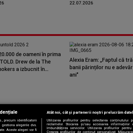
26
22.07.2026
20.000 de oameni în prima
Alexia Eram: „Faptul că tr
NTOLD. Drew de la The
banii părinților nu e adevă
kers a izbucnit în...
ani"
dențiale
Atât noi, cât și partenerii noștri prelucrăm date
Copyright © 2026 / DIGI ROMANIA S.A.
, precum identificatorii
Utilizarea profilurilor pentru selectarea conținutului
|
|
|
|
țele
Termeni și condiții
Politica de confidențialitate
Contact/Info
C
reclamelor. Stocarea și/sau accesarea informațiilor 
 gestiona alegerile dvs.
îmbunătățirea serviciilor. Utilizarea profilurilor pentru
te. Aceste alegeri vor fi
Crearea profilurilor de conținut personalizat. Măsurar