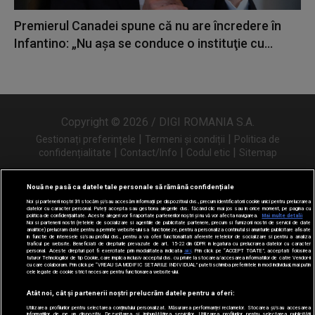
Premierul Canadei spune că nu are încredere în
Infantino: „Nu aşa se conduce o instituţie cu...
Copyright © 2026 / DIGI ROMANIA S.A.
|
|
Gestionați preferințele
Termeni și condiții
Politica de
|
|
|
confidențialitate
Contact/Info
Codul etic
Sitemap
Nouă ne pasă ca datele tale personale să rămână confidențiale
Noi și partenerii noștri
31
stocăm și/sau accesăm informații pe dispozitivul dvs., precum identificatorii cookie unici pentru prelucrarea
Urmărește-ne și pe
datelor cu caracter personal. Puteți accepta sau gestiona alegerile dvs. făcând clic mai jos sau în orice moment, pe pagina cu
politica de confidențialitate. Aceste alegeri vor fi raportate partenerilor noștri și nu vă vor afecta navigarea.
Mai multe detalii
Noi si partenerii nostri (retelele de socializare si agentiile de publicitate partenere, precum si furnizorii nostri de servicii de date
analitice) prelucram date pentru a permite website-ului sa functioneze, pentru a personaliza continutul si anunturile publicitare afisate
in functie de interesele si/sau profilul dvs., pentru a va oferi functionalitati aferente retelelor de socializare si pentru a analiza
traficul pe website. Beneficiati de drepturile prevazute de art. 15-22 din GDPR in legatura cu prelucrarea datelor cu caracter
personal. Aceste drepturi pot fi exercitate prin modalitatea indicata
aici
. Prin click pe “ACCEPT TOATE”, acceptati folosirea
tuturor Tehnologiilor de tip Cookie, care implica inclusiv acceptul dvs. cu privire la stocarea/accesarea informatiilor de catre Vendor-ii
cu care colaboram. Prin click pe “VREAU SA MODIFIC SETARILE INDIVIDUAL” puteti schimba preferintele in mod individual, mai putin
cele legate de cookie strict necesare pentru functionarea website-ului.
Atât noi, cât și partenerii noștri prelucrăm datele pentru a oferi:
Utilizarea profilurilor pentru selectarea conținutului personalizat. Măsurarea performanței reclamelor. Stocarea și/sau accesarea
informațiilor de pe un dispozitiv. Dezvoltarea și îmbunătățirea serviciilor. Utilizarea profilurilor pentru selectarea publicității