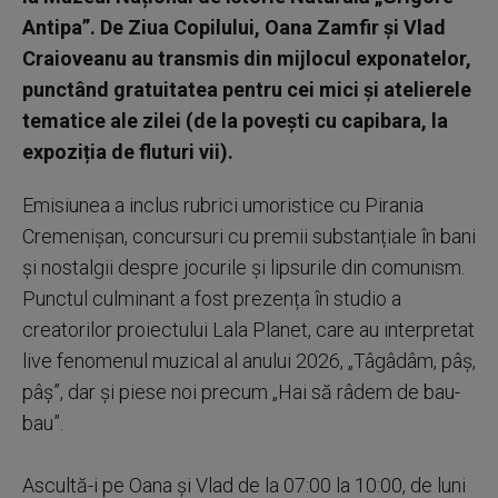
Antipa”. De Ziua Copilului, Oana Zamfir și Vlad
Craioveanu au transmis din mijlocul exponatelor,
punctând gratuitatea pentru cei mici și atelierele
tematice ale zilei (de la povești cu capibara, la
expoziția de fluturi vii).
Emisiunea a inclus rubrici umoristice cu Pirania
Cremenișan, concursuri cu premii substanțiale în bani
și nostalgii despre jocurile și lipsurile din comunism.
Punctul culminant a fost prezența în studio a
creatorilor proiectului Lala Planet, care au interpretat
live fenomenul muzical al anului 2026, „Tâgâdâm, pâș,
pâș”, dar și piese noi precum „Hai să râdem de bau-
bau”.
Ascultă-i pe Oana și Vlad de la 07:00 la 10:00, de luni