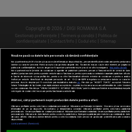
Copyright © 2026 / DIGI ROMANIA S.A.
|
|
Gestionați preferințele
Termeni și condiții
Politica de
|
|
|
confidențialitate
Contact/Info
Codul etic
Sitemap
Nouă ne pasă ca datele tale personale să rămână confidențiale
Noi și partenerii noștri
31
stocăm și/sau accesăm informații pe dispozitivul dvs., precum identificatorii cookie unici pentru prelucrarea
Urmărește-ne și pe
datelor cu caracter personal. Puteți accepta sau gestiona alegerile dvs. făcând clic mai jos sau în orice moment, pe pagina cu
politica de confidențialitate. Aceste alegeri vor fi raportate partenerilor noștri și nu vă vor afecta navigarea.
Mai multe detalii
Noi si partenerii nostri (retelele de socializare si agentiile de publicitate partenere, precum si furnizorii nostri de servicii de date
analitice) prelucram date pentru a permite website-ului sa functioneze, pentru a personaliza continutul si anunturile publicitare afisate
in functie de interesele si/sau profilul dvs., pentru a va oferi functionalitati aferente retelelor de socializare si pentru a analiza
traficul pe website. Beneficiati de drepturile prevazute de art. 15-22 din GDPR in legatura cu prelucrarea datelor cu caracter
personal. Aceste drepturi pot fi exercitate prin modalitatea indicata
aici
. Prin click pe “ACCEPT TOATE”, acceptati folosirea
tuturor Tehnologiilor de tip Cookie, care implica inclusiv acceptul dvs. cu privire la stocarea/accesarea informatiilor de catre Vendor-ii
cu care colaboram. Prin click pe “VREAU SA MODIFIC SETARILE INDIVIDUAL” puteti schimba preferintele in mod individual, mai putin
cele legate de cookie strict necesare pentru functionarea website-ului.
Atât noi, cât și partenerii noștri prelucrăm datele pentru a oferi:
Utilizarea profilurilor pentru selectarea conținutului personalizat. Măsurarea performanței reclamelor. Stocarea și/sau accesarea
informațiilor de pe un dispozitiv. Dezvoltarea și îmbunătățirea serviciilor. Utilizarea profilurilor pentru selectarea publicității
personalizate. Crearea profilurilor de conținut personalizat. Măsurarea performanței conținutului. Crearea profilurilor pentru publicitate
personalizată. Utilizarea de date limitate pentru a selecta publicitatea. Înțelegerea publicului prin statistici sau combinații de date
din surse diferite. Utilizarea datelor limitate pentru a selecta conținutul. Date precise de geolocație și identificarea prin scanarea
dispozitivului.
Listă parteneri (furnizori)
Digi FM