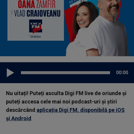
00:00
Nu uitați! Puteți asculta Digi FM live de oriunde și
puteți accesa cele mai noi podcast-uri și știri
descărcând
aplicația Digi FM, disponibilă pe iOS
și Android