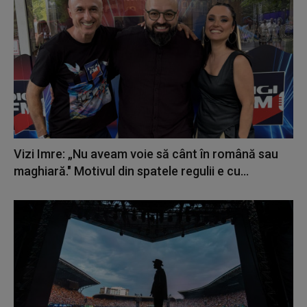
Vizi Imre: „Nu aveam voie să cânt în română sau
maghiară." Motivul din spatele regulii e cu...