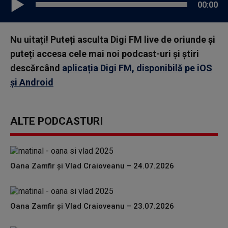
00:00
Nu uitați! Puteți asculta Digi FM live de oriunde și
puteți accesa cele mai noi podcast-uri și știri
descărcând
aplicația Digi FM, disponibilă pe iOS
și Android
ALTE PODCASTURI
Oana Zamfir și Vlad Craioveanu – 24.07.2026
Oana Zamfir și Vlad Craioveanu – 23.07.2026