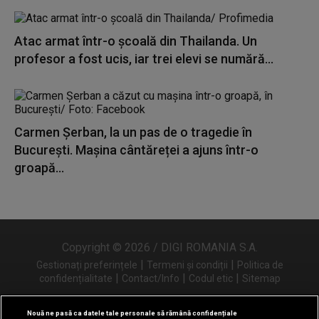
Atac armat într-o școală din Thailanda. Un
profesor a fost ucis, iar trei elevi se numără...
Carmen Șerban, la un pas de o tragedie în
București. Mașina cântăreței a ajuns într-o
groapă...
Copyright © 2026 / DIGI ROMANIA S.A.
|
|
Gestionați preferințele
Termeni și condiții
Politica de
|
|
|
confidențialitate
Contact/Info
Codul etic
Sitemap
Nouă ne pasă ca datele tale personale să rămână confidențiale