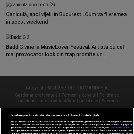
Caniculă, apoi vijelii în București. Cum va fi vremea
în acest weekend
Badd G vine la MusicLover Festival. Artista cu cel
mai provocator look din trap promite un...
Copyright © 2026 / DIGI ROMANIA S.A.
|
|
Gestionați preferințele
Termeni și condiții
Politica de
|
|
|
confidențialitate
Contact/Info
Codul etic
Sitemap
Nouă ne pasă ca datele tale personale să rămână confidențiale
Noi și partenerii noștri
31
stocăm și/sau accesăm informații pe dispozitivul dvs., precum identificatorii cookie unici pentru prelucrarea
Urmărește-ne și pe
datelor cu caracter personal. Puteți accepta sau gestiona alegerile dvs. făcând clic mai jos sau în orice moment, pe pagina cu
politica de confidențialitate. Aceste alegeri vor fi raportate partenerilor noștri și nu vă vor afecta navigarea.
Mai multe detalii
Noi si partenerii nostri (retelele de socializare si agentiile de publicitate partenere, precum si furnizorii nostri de servicii de date
analitice) prelucram date pentru a permite website-ului sa functioneze, pentru a personaliza continutul si anunturile publicitare afisate