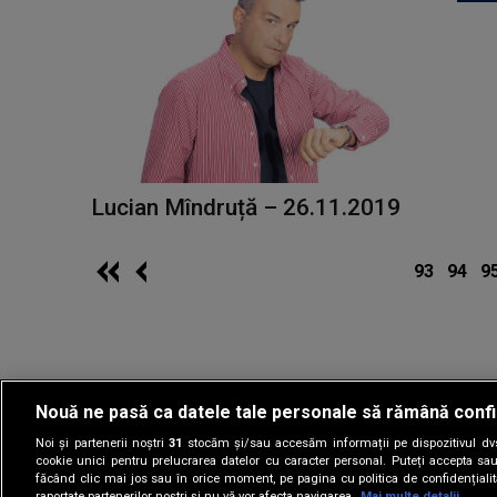
Lucian Mîndruță – 26.11.2019
93
94
9
Nouă ne pasă ca datele tale personale să rămână confi
Noi și partenerii noștri
31
stocăm și/sau accesăm informații pe dispozitivul dvs.
Gestionați preferin
cookie unici pentru prelucrarea datelor cu caracter personal. Puteți accepta sau
făcând clic mai jos sau în orice moment, pe pagina cu politica de confidențialita
raportate partenerilor noștri și nu vă vor afecta navigarea.
Mai multe detalii