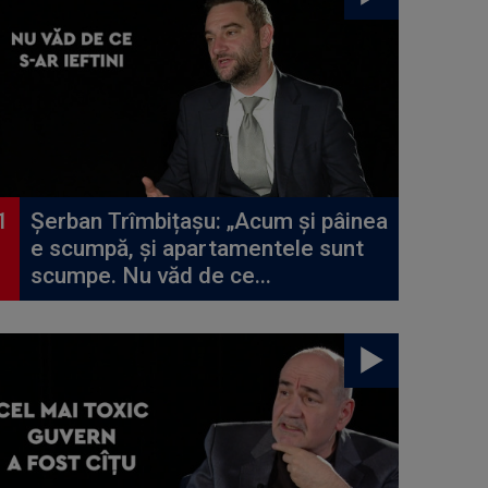
Șerban Trîmbițașu: „Acum și pâinea
e scumpă, și apartamentele sunt
scumpe. Nu văd de ce...