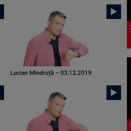
Lucian Mîndruță – 03.12.2019