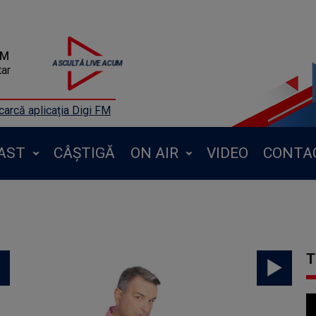
FM
ar
arcă aplicația Digi FM
AST
CÂȘTIGĂ
ON AIR
VIDEO
CONTA
T