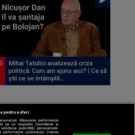
Mihai Tatulici analizează criza
politică: Cum am ajuns aici? | Ca să
știi ce se întâmplă...
le pentru a oferi:
 personalizat. Măsurarea performanței
|
odul etic
Sitemap
de pe un dispozitiv. Dezvoltarea și
 selectarea publicității personalizate.
ea performanței conținutului. Crearea