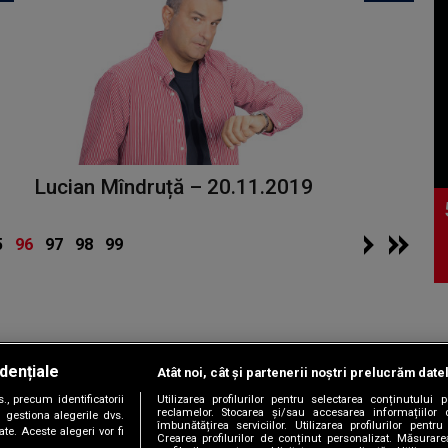
Lucian Mîndruță – 20.11.2019
5
96
97
98
99
dențiale
Atât noi, cât și partenerii noștri prelucrăm date
Copyright © 2026 / DIGI ROMANIA S.A.
, precum identificatorii
Utilizarea profilurilor pentru selectarea conținutului
|
|
|
|
țele
Termeni și condiții
Politica de confidențialitate
Contact/Info
C
reclamelor. Stocarea și/sau accesarea informațiilor 
 gestiona alegerile dvs.
îmbunătățirea serviciilor. Utilizarea profilurilor pentru
te. Aceste alegeri vor fi
Crearea profilurilor de conținut personalizat. Măsurar