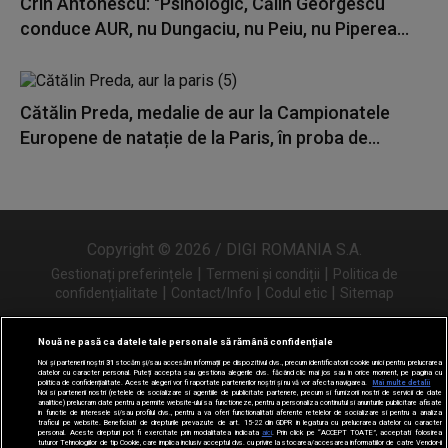
Crin Antonescu: "Psihologic, Călin Georgescu
conduce AUR, nu Dungaciu, nu Peiu, nu Piperea...
Cătălin Preda, medalie de aur la Campionatele
Europene de natație de la Paris, în proba de...
Copyright © 2026 / DIGI ROMANIA S.A.
|
|
Gestionați preferințele
Termeni și condiții
Politica de
|
|
|
confidențialitate
Contact/Info
Codul etic
Sitemap
Nouă ne pasă ca datele tale personale să rămână confidențiale
Noi și partenerii noștri
31
stocăm și/sau accesăm informații pe dispozitivul dvs., precum identificatorii cookie unici pentru prelucrarea
Urmărește-ne și pe
datelor cu caracter personal. Puteți accepta sau gestiona alegerile dvs. făcând clic mai jos sau în orice moment, pe pagina cu
politica de confidențialitate. Aceste alegeri vor fi raportate partenerilor noștri și nu vă vor afecta navigarea.
Mai multe detalii
Noi si partenerii nostri (retelele de socializare si agentiile de publicitate partenere, precum si furnizorii nostri de servicii de date
analitice) prelucram date pentru a permite website-ului sa functioneze, pentru a personaliza continutul si anunturile publicitare afisate
in functie de interesele si/sau profilul dvs., pentru a va oferi functionalitati aferente retelelor de socializare si pentru a analiza
traficul pe website. Beneficiati de drepturile prevazute de art. 15-22 din GDPR in legatura cu prelucrarea datelor cu caracter
personal. Aceste drepturi pot fi exercitate prin modalitatea indicata
aici
. Prin click pe “ACCEPT TOATE”, acceptati folosirea
tuturor Tehnologiilor de tip Cookie, care implica inclusiv acceptul dvs. cu privire la stocarea/accesarea informatiilor de catre Vendor-ii