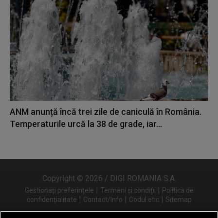
ANM anunță încă trei zile de caniculă în România.
Temperaturile urcă la 38 de grade, iar...
Copyright © 2026 / DIGI ROMANIA S.A.
|
|
Gestionați preferințele
Termeni și condiții
Politica de
|
|
|
confidențialitate
Contact/Info
Codul etic
Sitemap