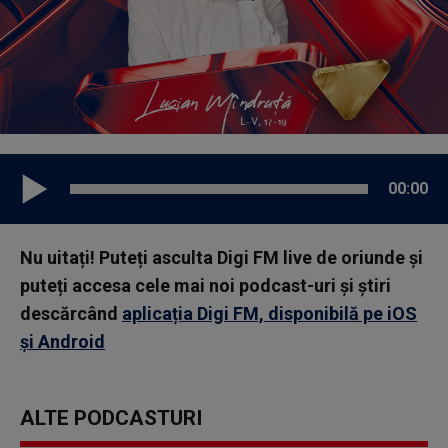
00:00
Nu uitați! Puteți asculta Digi FM live de oriunde și
puteți accesa cele mai noi podcast-uri și știri
descărcând
aplicația Digi FM, disponibilă pe iOS
și Android
ALTE PODCASTURI