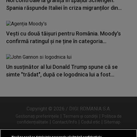
Noi controale la graniță în spațiul Schengen.
Spania răspunde Italiei în criza migranților din...
Vești cu două tăișuri pentru România. Moody's
confirmă ratingul și ne ține în categoria...
Un susținător al lui Donald Trump spune că se
simte "trădat", după ce logodnica lui a fost...
Copyright © 2026 / DIGI ROMANIA S.A.
|
|
Gestionați preferințele
Termeni și condiții
Politica de
|
|
|
confidențialitate
Contact/Info
Codul etic
Sitemap
Nouă ne pasă ca datele tale personale să rămână confidențiale