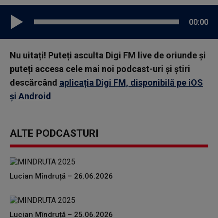
00:00
Nu uitați! Puteți asculta Digi FM live de oriunde și
puteți accesa cele mai noi podcast-uri și știri
descărcând
aplicația Digi FM, disponibilă pe iOS
și Android
ALTE PODCASTURI
Lucian Mîndruță – 26.06.2026
Lucian Mîndruță – 25.06.2026