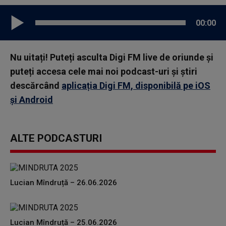
00:00
Nu uitați! Puteți asculta Digi FM live de oriunde și
puteți accesa cele mai noi podcast-uri și știri
descărcând
aplicația Digi FM, disponibilă pe iOS
și Android
ALTE PODCASTURI
Lucian Mîndruță – 26.06.2026
Lucian Mîndruță – 25.06.2026