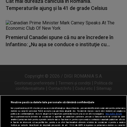
Cât mai durează canicula în România.
Temperaturile ajung și la 41 de grade Celsius
Premierul Canadei spune că nu are încredere în
Infantino: „Nu aşa se conduce o instituţie cu...
Copyright © 2026 / DIGI ROMANIA S.A.
|
|
Gestionați preferințele
Termeni și condiții
Politica de
|
|
|
confidențialitate
Contact/Info
Codul etic
Sitemap
Nouă ne pasă ca datele tale personale să rămână confidențiale
Noi și partenerii noștri
31
stocăm și/sau accesăm informații pe dispozitivul dvs., precum identificatorii cookie unici pentru prelucrarea
Urmărește-ne și pe
datelor cu caracter personal. Puteți accepta sau gestiona alegerile dvs. făcând clic mai jos sau în orice moment, pe pagina cu
politica de confidențialitate. Aceste alegeri vor fi raportate partenerilor noștri și nu vă vor afecta navigarea.
Mai multe detalii
Noi si partenerii nostri (retelele de socializare si agentiile de publicitate partenere, precum si furnizorii nostri de servicii de date
analitice) prelucram date pentru a permite website-ului sa functioneze, pentru a personaliza continutul si anunturile publicitare afisate
in functie de interesele si/sau profilul dvs., pentru a va oferi functionalitati aferente retelelor de socializare si pentru a analiza
traficul pe website. Beneficiati de drepturile prevazute de art. 15-22 din GDPR in legatura cu prelucrarea datelor cu caracter