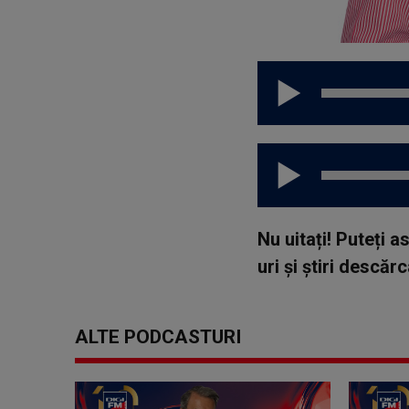
Nu uitați! Puteți 
uri și știri descă
ALTE PODCASTURI