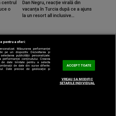
 centrul
Dan Negru, reacție virală din
duce o
vacanța în Turcia după ce a ajuns
la un resort all inclusive...
le pentru a oferi:
 personalizat. Măsurarea performanței
|
odul etic
Sitemap
de pe un dispozitiv. Dezvoltarea și
 selectarea publicității personalizate.
ea performanței conținutului. Crearea
rea de date limitate pentru a selecta
ACCEPT TOATE
combinații de date din surse diferite.
utul. Date precise de geolocație și
VREAU SA MODIFIC
SETARILE INDIVIDUAL