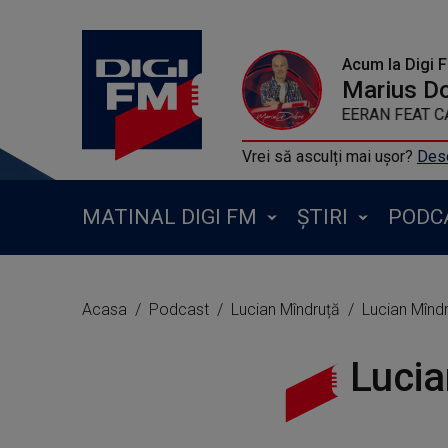
Acum la Digi 
Marius D
ED SHEERAN F
Vrei să asculți mai ușor?
Desc
MATINAL DIGI FM
ȘTIRI
PODC
Acasa
Podcast
Lucian Mîndruță
Lucian Mînd
Lucia