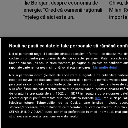
Ilie Bolojan, despre economia de
Chivu, d
energie: "Cred că oamenii raţionali
Milan: R
înţeleg că aici este un...
importa
Nouă ne pasă ca datele tale personale să rămână confi
Noi și partenerii noștri
31
stocăm și/sau accesăm informații pe dispozitivul dvs.
Gestionați preferin
cookie unici pentru prelucrarea datelor cu caracter personal. Puteți accepta sau
făcând clic mai jos sau în orice moment, pe pagina cu politica de confidențialita
raportate partenerilor noștri și nu vă vor afecta navigarea.
Mai multe detalii
Noi si partenerii nostri (retelele de socializare si agentiile de publicitate parten
nostri de servicii de date analitice) prelucram date pentru a permite website-ului
personaliza continutul si anunturile publicitare afisate in functie de interesele si
a va oferi functionalitati aferente retelelor de socializare si pentru a analiza trafic
de drepturile prevazute de art. 15-22 din GDPR in legatura cu prelucrarea datel
aici
Aceste drepturi pot fi exercitate prin modalitatea indicata
. Prin click pe “
folosirea tuturor Tehnologiilor de tip Cookie, care implica inclusiv accep
stocarea/accesarea informatiilor de catre Vendor-ii cu care colaboram. Prin cl
SETARILE INDIVIDUAL” puteti schimba preferintele in mod individual, mai puti
strict necesare pentru functionarea website-ului.