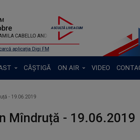
FM
obre
EAT CAMILA CABELLO AND CARDI B - South Of The Border
arcă aplicația Digi FM
AST
CÂȘTIGĂ
ON AIR
VIDEO
CONTA
ruță - 19.06.2019
n Mîndruță - 19.06.2019