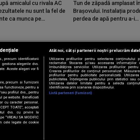
upă amicalul cu rivala AC
Tun de zăpadă amplasat în
ezultatele nu sunt la fel de
Brașovului. Instalația pro
nte ca munca pe...
perdea de apă pentru a-i...
dențiale
Atât noi, cât și partenerii noștri prelucrăm date
Copyright © 2026 / DIGI ROMANIA S.A.
, precum identificatorii
Utilizarea profilurilor pentru selectarea conținutului
|
|
|
|
țele
Termeni și condiții
Politica de confidențialitate
Contact/Info
C
reclamelor. Stocarea și/sau accesarea informațiilor 
 gestiona alegerile dvs.
îmbunătățirea serviciilor. Utilizarea profilurilor pentru
te. Aceste alegeri vor fi
Crearea profilurilor de conținut personalizat. Măsurar
profilurilor pentru publicitate personalizată. Utiliza
publicitatea. Înțelegerea publicului prin statistici sau 
ere, precum si furnizorii
Utilizarea datelor limitate pentru a selecta conțin
Urmărește-ne și pe
identificarea prin scanarea dispozitivului.
 sa functioneze, pentru a
/sau profilul dvs., pentru
Listă parteneri (furnizori)
ul pe website. Beneficiati
or cu caracter personal.
ACCEPT TOATE”, acceptati
tul dvs. cu privire la
ick pe “VREAU SA MODIFIC
n cele legate de cookie