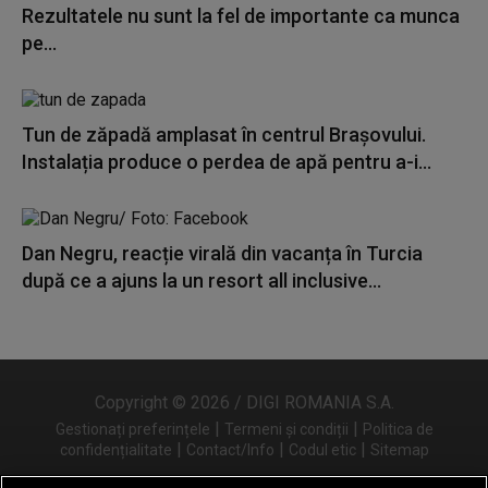
Rezultatele nu sunt la fel de importante ca munca
pe...
Tun de zăpadă amplasat în centrul Brașovului.
Instalația produce o perdea de apă pentru a-i...
Dan Negru, reacție virală din vacanța în Turcia
după ce a ajuns la un resort all inclusive...
Copyright © 2026 / DIGI ROMANIA S.A.
|
|
Gestionați preferințele
Termeni și condiții
Politica de
|
|
|
confidențialitate
Contact/Info
Codul etic
Sitemap