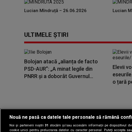
Lucian Mîndruță – 26.06.2026
Lucian M
ULTIMELE ȘTIRI
Bolojan atacă „alianța de facto
Elevii v
PSD-AUR”: „A minat legile din
eseurile
PNRR și a doborât Guvernul...
o țară pe
Nouă ne pasă ca datele tale personale să rămână confi
Noi și partenerii noștri
31
stocăm și/sau accesăm informații pe dispozitivul dvs.
Gestionați preferin
cookie unici pentru prelucrarea datelor cu caracter personal. Puteți accepta sau