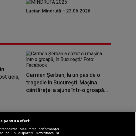
Lucian Mîndruță – 23.06.2026
in
Carmen Șerban, la un pas de o
ost ucis,
tragedie în București. Mașina
cântăreței a ajuns într-o groapă...
le pentru a oferi:
 personalizat. Măsurarea performanței
|
odul etic
Sitemap
de pe un dispozitiv. Dezvoltarea și