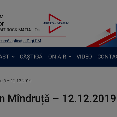
FM
or
EAT ROCK MAFIA - Friends
arcă aplicația Digi FM
AST
CÂȘTIGĂ
ON AIR
VIDEO
CONTA
ruță – 12.12.2019
n Mîndruță – 12.12.2019