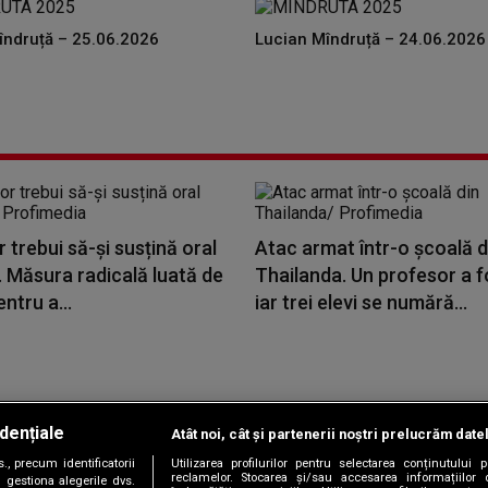
îndruță – 25.06.2026
Lucian Mîndruță – 24.06.2026
or trebui să-și susțină oral
Atac armat într-o școală d
. Măsura radicală luată de
Thailanda. Un profesor a f
ntru a...
iar trei elevi se numără...
dențiale
Atât noi, cât și partenerii noștri prelucrăm date
Copyright © 2026 / DIGI ROMANIA S.A.
, precum identificatorii
Utilizarea profilurilor pentru selectarea conținutului
|
|
|
|
țele
Termeni și condiții
Politica de confidențialitate
Contact/Info
C
reclamelor. Stocarea și/sau accesarea informațiilor 
 gestiona alegerile dvs.