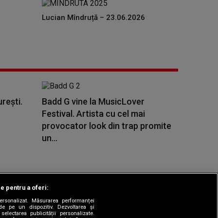
Lucian Mîndruță – 23.06.2026
urești.
Badd G vine la MusicLover
Festival. Artista cu cel mai
provocator look din trap promite
un...
le pentru a oferi:
 personalizat. Măsurarea performanței
|
odul etic
Sitemap
de pe un dispozitiv. Dezvoltarea și
 selectarea publicității personalizate.