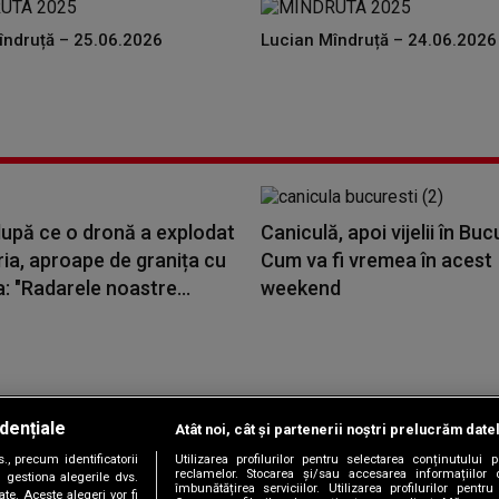
îndruță – 25.06.2026
Lucian Mîndruță – 24.06.2026
upă ce o dronă a explodat
Caniculă, apoi vijelii în Buc
ria, aproape de granița cu
Cum va fi vremea în acest
 "Radarele noastre...
weekend
dențiale
Atât noi, cât și partenerii noștri prelucrăm date
Copyright © 2026 / DIGI ROMANIA S.A.
, precum identificatorii
Utilizarea profilurilor pentru selectarea conținutului
|
|
|
|
țele
Termeni și condiții
Politica de confidențialitate
Contact/Info
C
reclamelor. Stocarea și/sau accesarea informațiilor 
 gestiona alegerile dvs.
îmbunătățirea serviciilor. Utilizarea profilurilor pentru
te. Aceste alegeri vor fi