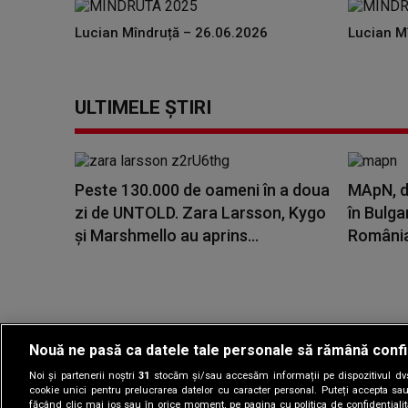
Lucian Mîndruță – 26.06.2026
Lucian M
ULTIMELE ȘTIRI
Peste 130.000 de oameni în a doua
MApN, d
zi de UNTOLD. Zara Larsson, Kygo
în Bulga
și Marshmello au aprins...
România:
Nouă ne pasă ca datele tale personale să rămână confi
Noi și partenerii noștri
31
stocăm și/sau accesăm informații pe dispozitivul dvs.
Gestionați preferin
cookie unici pentru prelucrarea datelor cu caracter personal. Puteți accepta sau
făcând clic mai jos sau în orice moment, pe pagina cu politica de confidențialita