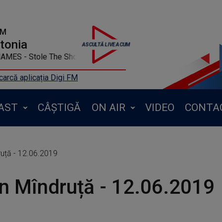
FM
ntonia
S - Stole The Show
arcă aplicația Digi FM
AST
CÂȘTIGĂ
ON AIR
VIDEO
CONTA
ruță - 12.06.2019
n Mîndruță - 12.06.2019