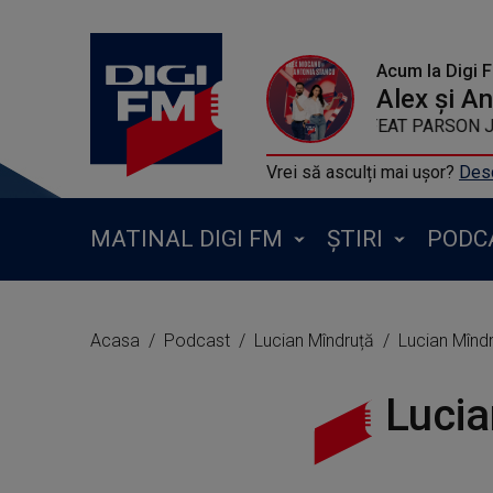
Acum la Digi 
Alex și A
KYGO FEAT PARSON JAME
Vrei să asculți mai ușor?
Desc
MATINAL DIGI FM
ȘTIRI
PODC
Acasa
Podcast
Lucian Mîndruță
Lucian Mînd
Lucia