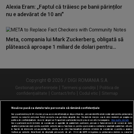
Alexia Eram: „Faptul că trăiesc pe banii părinților
nu e adevărat de 10 ani"
Meta, compania lui Mark Zuckerberg, obligată să
plătească aproape 1 miliard de dolari pentru...
Copyright © 2026 / DIGI ROMANIA S.A.
|
|
Gestionați preferințele
Termeni și condiții
Politica de
|
|
|
confidențialitate
Contact/Info
Codul etic
Sitemap
Nouă ne pasă ca datele tale personale să rămână confidențiale
Noi și partenerii noștri
31
stocăm și/sau accesăm informații pe dispozitivul dvs., precum identificatorii cookie unici pentru prelucrarea
Urmărește-ne și pe
datelor cu caracter personal. Puteți accepta sau gestiona alegerile dvs. făcând clic mai jos sau în orice moment, pe pagina cu
politica de confidențialitate. Aceste alegeri vor fi raportate partenerilor noștri și nu vă vor afecta navigarea.
Mai multe detalii
Noi si partenerii nostri (retelele de socializare si agentiile de publicitate partenere, precum si furnizorii nostri de servicii de date
analitice) prelucram date pentru a permite website-ului sa functioneze, pentru a personaliza continutul si anunturile publicitare afisate
in functie de interesele si/sau profilul dvs., pentru a va oferi functionalitati aferente retelelor de socializare si pentru a analiza
traficul pe website. Beneficiati de drepturile prevazute de art. 15-22 din GDPR in legatura cu prelucrarea datelor cu caracter