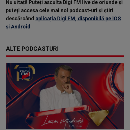
Nu uitați! Puteți asculta Digi FM live de oriunde și
puteți accesa cele mai noi podcast-uri și știri
descărcând
aplicația Digi FM, disponibilă pe iOS
și Android
ALTE PODCASTURI