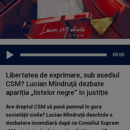
00:00
Libertatea de exprimare, sub asediul
CSM? Lucian Mîndruță dezbate
apariția „listelor negre” în justiție
Are dreptul CSM să pună pumnul în gura
societății civile? Lucian Mîndruță deschide o
dezbatere incendiară după ce Consiliul Suprem