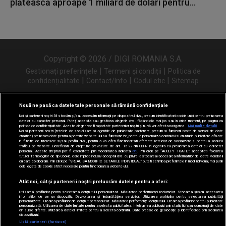
plătească aproape 1 miliard de dolari pentru...
Copyright © 2026 / DIGI ROMANIA S.A.
|
|
Gestionați preferințele
Termeni și condiții
Politica de
|
|
|
confidențialitate
Contact/Info
Codul etic
Sitemap
Nouă ne pasă ca datele tale personale să rămână confidențiale
Noi și partenerii noștri
31
stocăm și/sau accesăm informații pe dispozitivul dvs., precum identificatorii cookie unici pentru prelucrarea
Urmărește-ne și pe
datelor cu caracter personal. Puteți accepta sau gestiona alegerile dvs. făcând clic mai jos sau în orice moment, pe pagina cu
politica de confidențialitate. Aceste alegeri vor fi raportate partenerilor noștri și nu vă vor afecta navigarea.
Mai multe detalii
Noi si partenerii nostri (retelele de socializare si agentiile de publicitate partenere, precum si furnizorii nostri de servicii de date
analitice) prelucram date pentru a permite website-ului sa functioneze, pentru a personaliza continutul si anunturile publicitare afisate
in functie de interesele si/sau profilul dvs., pentru a va oferi functionalitati aferente retelelor de socializare si pentru a analiza
traficul pe website. Beneficiati de drepturile prevazute de art. 15-22 din GDPR in legatura cu prelucrarea datelor cu caracter
personal. Aceste drepturi pot fi exercitate prin modalitatea indicata
aici
. Prin click pe “ACCEPT TOATE”, acceptati folosirea
tuturor Tehnologiilor de tip Cookie, care implica inclusiv acceptul dvs. cu privire la stocarea/accesarea informatiilor de catre Vendor-ii
cu care colaboram. Prin click pe “VREAU SA MODIFIC SETARILE INDIVIDUAL” puteti schimba preferintele in mod individual, mai putin
cele legate de cookie strict necesare pentru functionarea website-ului.
Atât noi, cât și partenerii noștri prelucrăm datele pentru a oferi:
Utilizarea profilurilor pentru selectarea conținutului personalizat. Măsurarea performanței reclamelor. Stocarea și/sau accesarea
informațiilor de pe un dispozitiv. Dezvoltarea și îmbunătățirea serviciilor. Utilizarea profilurilor pentru selectarea publicității
personalizate. Crearea profilurilor de conținut personalizat. Măsurarea performanței conținutului. Crearea profilurilor pentru publicitate
personalizată. Utilizarea de date limitate pentru a selecta publicitatea. Înțelegerea publicului prin statistici sau combinații de date
din surse diferite. Utilizarea datelor limitate pentru a selecta conținutul. Date precise de geolocație și identificarea prin scanarea
dispozitivului.
Listă parteneri (furnizori)