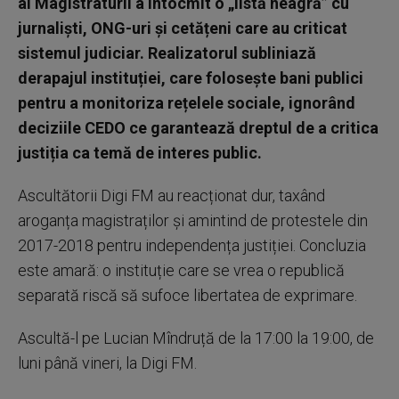
al Magistraturii a întocmit o „listă neagră” cu
jurnaliști, ONG-uri și cetățeni care au criticat
sistemul judiciar. Realizatorul subliniază
derapajul instituției, care folosește bani publici
pentru a monitoriza rețelele sociale, ignorând
deciziile CEDO ce garantează dreptul de a critica
justiția ca temă de interes public.
Ascultătorii Digi FM au reacționat dur, taxând
aroganța magistraților și amintind de protestele din
2017-2018 pentru independența justiției. Concluzia
este amară: o instituție care se vrea o republică
separată riscă să sufoce libertatea de exprimare.
Ascultă-l pe Lucian Mîndruță de la 17:00 la 19:00, de
luni până vineri, la Digi FM.