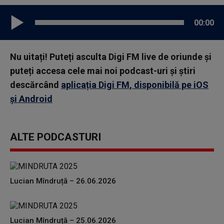
00:00
Nu uitați! Puteți asculta Digi FM live de oriunde și
puteți accesa cele mai noi podcast-uri și știri
descărcând
aplicația Digi FM, disponibilă pe iOS
și Android
ALTE PODCASTURI
Lucian Mîndruță – 26.06.2026
Lucian Mîndruță – 25.06.2026