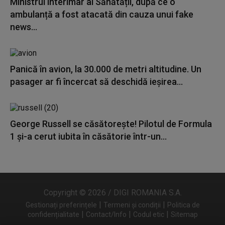
Ministrul interimar al Sănătății, după ce o
ambulanță a fost atacată din cauza unui fake
news...
Panică în avion, la 30.000 de metri altitudine. Un
pasager ar fi încercat să deschidă ieșirea...
George Russell se căsătorește! Pilotul de Formula
1 și-a cerut iubita în căsătorie într-un...
Copyright © 2026 / DIGI ROMANIA S.A.
|
|
Gestionați preferințele
Termeni și condiții
Politica de
|
|
|
confidențialitate
Contact/Info
Codul etic
Sitemap