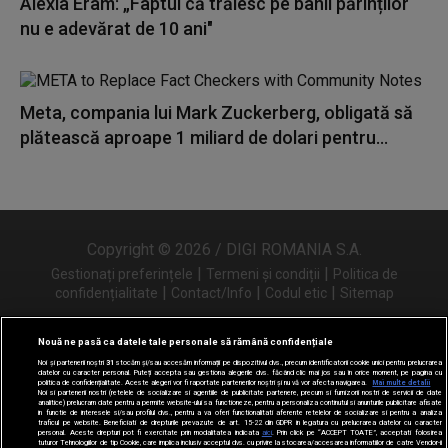
Alexia Eram: „Faptul că trăiesc pe banii părinților
nu e adevărat de 10 ani"
Meta, compania lui Mark Zuckerberg, obligată să
plătească aproape 1 miliard de dolari pentru...
Copyright © 2026 / DIGI ROMANIA S.A.
|
|
Gestionați preferințele
Termeni și condiții
Politica de
|
|
|
confidențialitate
Contact/Info
Codul etic
Sitemap
Nouă ne pasă ca datele tale personale să rămână confidențiale
Noi și partenerii noștri
31
stocăm și/sau accesăm informații pe dispozitivul dvs., precum identificatorii cookie unici pentru prelucrarea
Urmărește-ne și pe
datelor cu caracter personal. Puteți accepta sau gestiona alegerile dvs. făcând clic mai jos sau în orice moment, pe pagina cu
politica de confidențialitate. Aceste alegeri vor fi raportate partenerilor noștri și nu vă vor afecta navigarea.
Mai multe detalii
Noi si partenerii nostri (retelele de socializare si agentiile de publicitate partenere, precum si furnizorii nostri de servicii de date
analitice) prelucram date pentru a permite website-ului sa functioneze, pentru a personaliza continutul si anunturile publicitare afisate
in functie de interesele si/sau profilul dvs., pentru a va oferi functionalitati aferente retelelor de socializare si pentru a analiza
traficul pe website. Beneficiati de drepturile prevazute de art. 15-22 din GDPR in legatura cu prelucrarea datelor cu caracter
personal. Aceste drepturi pot fi exercitate prin modalitatea indicata
aici
. Prin click pe “ACCEPT TOATE”, acceptati folosirea
tuturor Tehnologiilor de tip Cookie, care implica inclusiv acceptul dvs. cu privire la stocarea/accesarea informatiilor de catre Vendor-ii