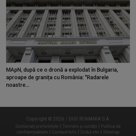
MApN, după ce o dronă a explodat în Bulgaria,
aproape de granița cu România: "Radarele
noastre...
Copyright © 2026 / DIGI ROMANIA S.A.
|
|
Gestionați preferințele
Termeni și condiții
Politica de
|
|
|
confidențialitate
Contact/Info
Codul etic
Sitemap