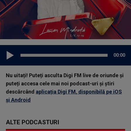
00:00
Nu uitați! Puteți asculta Digi FM live de oriunde și
puteți accesa cele mai noi podcast-uri și știri
descărcând
aplicația Digi FM, disponibilă pe iOS
și Android
ALTE PODCASTURI