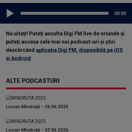
00:00
Nu uitați! Puteți asculta Digi FM live de oriunde și
puteți accesa cele mai noi podcast-uri și știri
descărcând
aplicația Digi FM, disponibilă pe iOS
și Android
ALTE PODCASTURI
Lucian Mîndruță – 26.06.2026
Lucian Mîndruță – 25.06.2026