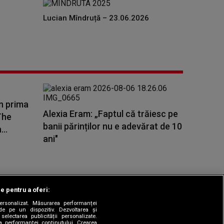
Lucian Mîndruță – 23.06.2026
n prima
Alexia Eram: „Faptul că trăiesc pe
The
banii părinților nu e adevărat de 10
..
ani"
le pentru a oferi:
 personalizat. Măsurarea performanței
|
odul etic
Sitemap
de pe un dispozitiv. Dezvoltarea și
 selectarea publicității personalizate.
ea performanței conținutului. Crearea