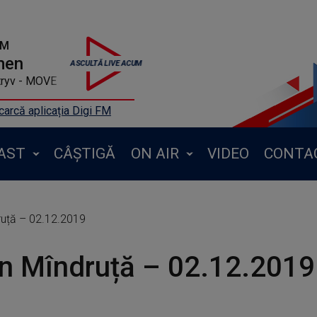
FM
men
tryv - MOVE
arcă aplicația Digi FM
AST
CÂȘTIGĂ
ON AIR
VIDEO
CONTA
ruță – 02.12.2019
n Mîndruță – 02.12.2019