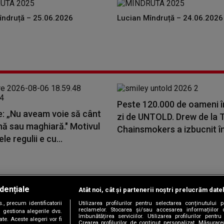
îndruță – 25.06.2026
Lucian Mîndruță – 24.06.2026
Peste 120.000 de oameni î
e: „Nu aveam voie să cânt
zi de UNTOLD. Drew de la 
nă sau maghiară." Motivul
Chainsmokers a izbucnit în.
le regulii e cu...
dențiale
Atât noi, cât și partenerii noștri prelucrăm date
Copyright © 2026 / DIGI ROMANIA S.A.
, precum identificatorii
Utilizarea profilurilor pentru selectarea conținutului
|
|
|
|
țele
Termeni și condiții
Politica de confidențialitate
Contact/Info
C
reclamelor. Stocarea și/sau accesarea informațiilor 
 gestiona alegerile dvs.
îmbunătățirea serviciilor. Utilizarea profilurilor pentru
te. Aceste alegeri vor fi
Crearea profilurilor de conținut personalizat. Măsurar