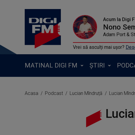
Acum la Digi 
Nono Se
Adam Port & S
Vrei să asculți mai ușor?
Desc
MATINAL DIGI FM
ȘTIRI
PODC
Acasa
Podcast
Lucian Mîndruță
Lucian Mînd
Lucia