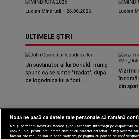
Lucian Mîndruță – 26.06.2026
Lucian M
ULTIMELE ȘTIRI
Un susținător al lui Donald Trump
Vizi Imr
spune că se simte "trădat", după
în româ
ce logodnica lui a fost...
din spate
Nouă ne pasă ca datele tale personale să rămână confi
Noi și partenerii noștri
31
stocăm și/sau accesăm informații pe dispozitivul dvs.
Gestionați preferin
cookie unici pentru prelucrarea datelor cu caracter personal. Puteți accepta sau
făcând clic mai jos sau în orice moment, pe pagina cu politica de confidențialita