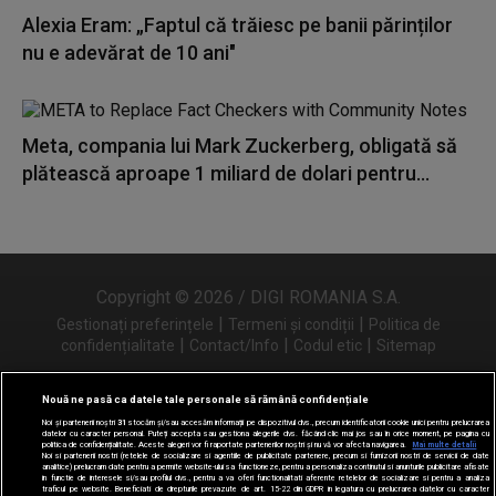
Alexia Eram: „Faptul că trăiesc pe banii părinților
nu e adevărat de 10 ani"
Meta, compania lui Mark Zuckerberg, obligată să
plătească aproape 1 miliard de dolari pentru...
Copyright © 2026 / DIGI ROMANIA S.A.
|
|
Gestionați preferințele
Termeni și condiții
Politica de
|
|
|
confidențialitate
Contact/Info
Codul etic
Sitemap
Nouă ne pasă ca datele tale personale să rămână confidențiale
Noi și partenerii noștri
31
stocăm și/sau accesăm informații pe dispozitivul dvs., precum identificatorii cookie unici pentru prelucrarea
Urmărește-ne și pe
datelor cu caracter personal. Puteți accepta sau gestiona alegerile dvs. făcând clic mai jos sau în orice moment, pe pagina cu
politica de confidențialitate. Aceste alegeri vor fi raportate partenerilor noștri și nu vă vor afecta navigarea.
Mai multe detalii
Noi si partenerii nostri (retelele de socializare si agentiile de publicitate partenere, precum si furnizorii nostri de servicii de date
analitice) prelucram date pentru a permite website-ului sa functioneze, pentru a personaliza continutul si anunturile publicitare afisate
in functie de interesele si/sau profilul dvs., pentru a va oferi functionalitati aferente retelelor de socializare si pentru a analiza
traficul pe website. Beneficiati de drepturile prevazute de art. 15-22 din GDPR in legatura cu prelucrarea datelor cu caracter