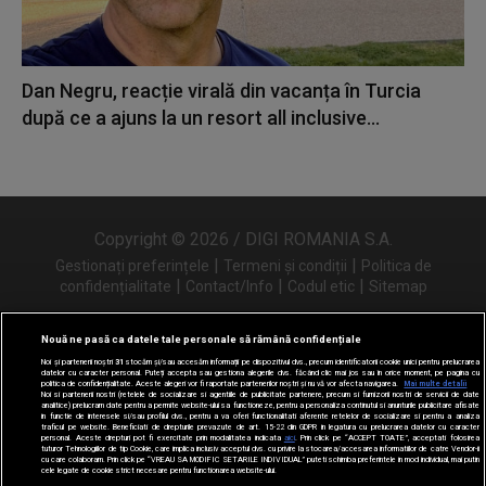
Dan Negru, reacție virală din vacanța în Turcia
după ce a ajuns la un resort all inclusive...
Copyright © 2026 / DIGI ROMANIA S.A.
|
|
Gestionați preferințele
Termeni și condiții
Politica de
|
|
|
confidențialitate
Contact/Info
Codul etic
Sitemap
Nouă ne pasă ca datele tale personale să rămână confidențiale
Noi și partenerii noștri
31
stocăm și/sau accesăm informații pe dispozitivul dvs., precum identificatorii cookie unici pentru prelucrarea
Urmărește-ne și pe
datelor cu caracter personal. Puteți accepta sau gestiona alegerile dvs. făcând clic mai jos sau în orice moment, pe pagina cu
politica de confidențialitate. Aceste alegeri vor fi raportate partenerilor noștri și nu vă vor afecta navigarea.
Mai multe detalii
Noi si partenerii nostri (retelele de socializare si agentiile de publicitate partenere, precum si furnizorii nostri de servicii de date
analitice) prelucram date pentru a permite website-ului sa functioneze, pentru a personaliza continutul si anunturile publicitare afisate
in functie de interesele si/sau profilul dvs., pentru a va oferi functionalitati aferente retelelor de socializare si pentru a analiza
traficul pe website. Beneficiati de drepturile prevazute de art. 15-22 din GDPR in legatura cu prelucrarea datelor cu caracter
personal. Aceste drepturi pot fi exercitate prin modalitatea indicata
aici
. Prin click pe “ACCEPT TOATE”, acceptati folosirea
tuturor Tehnologiilor de tip Cookie, care implica inclusiv acceptul dvs. cu privire la stocarea/accesarea informatiilor de catre Vendor-ii
cu care colaboram. Prin click pe “VREAU SA MODIFIC SETARILE INDIVIDUAL” puteti schimba preferintele in mod individual, mai putin
cele legate de cookie strict necesare pentru functionarea website-ului.