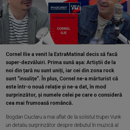
Cornel Ilie a venit la ExtraMatinal decis să facă
super-dezvăluiri. Prima sună așa: Artiștii de la
noi din țară nu sunt uniți, iar cei din zona rock
sunt “insulițe”. În plus, Cornel ne-a mărturist că
este într-o nouă relație și ne-a dat, în mod
surprinzător, și numele celei pe care o consideră
cea mai frumoasă româncă.
Bogdan Ciuclaru a mai aflat de la solistul trupei Vunk
un detaliu surprinzător despre debutul în muzică al