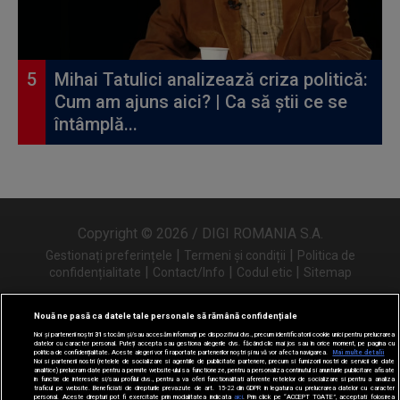
Mihai Tatulici analizează criza politică:
Cum am ajuns aici? | Ca să știi ce se
întâmplă...
Copyright © 2026 / DIGI ROMANIA S.A.
|
|
Gestionați preferințele
Termeni și condiții
Politica de
|
|
|
confidențialitate
Contact/Info
Codul etic
Sitemap
Nouă ne pasă ca datele tale personale să rămână confidențiale
Noi și partenerii noștri
31
stocăm și/sau accesăm informații pe dispozitivul dvs., precum identificatorii cookie unici pentru prelucrarea
Urmărește-ne și pe
datelor cu caracter personal. Puteți accepta sau gestiona alegerile dvs. făcând clic mai jos sau în orice moment, pe pagina cu
politica de confidențialitate. Aceste alegeri vor fi raportate partenerilor noștri și nu vă vor afecta navigarea.
Mai multe detalii
Noi si partenerii nostri (retelele de socializare si agentiile de publicitate partenere, precum si furnizorii nostri de servicii de date
analitice) prelucram date pentru a permite website-ului sa functioneze, pentru a personaliza continutul si anunturile publicitare afisate
in functie de interesele si/sau profilul dvs., pentru a va oferi functionalitati aferente retelelor de socializare si pentru a analiza
traficul pe website. Beneficiati de drepturile prevazute de art. 15-22 din GDPR in legatura cu prelucrarea datelor cu caracter
personal. Aceste drepturi pot fi exercitate prin modalitatea indicata
aici
. Prin click pe “ACCEPT TOATE”, acceptati folosirea