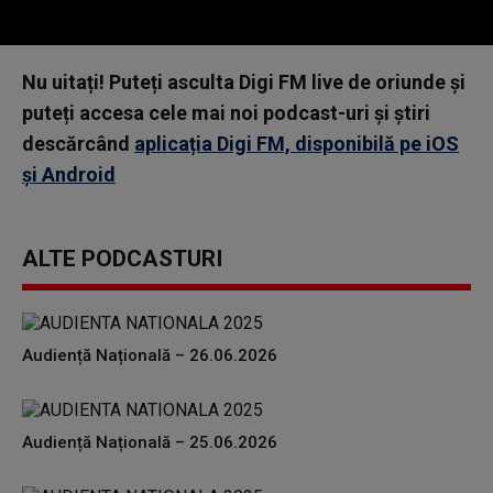
0
seconds
Nu uitați! Puteți asculta Digi FM live de oriunde și
of
0
puteți accesa cele mai noi podcast-uri și știri
seconds
descărcând
aplicația Digi FM, disponibilă pe iOS
și Android
ALTE PODCASTURI
Audiență Națională – 26.06.2026
Audiență Națională – 25.06.2026