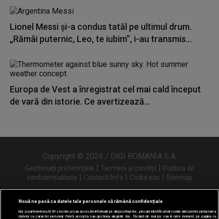
Lionel Messi şi-a condus tatăl pe ultimul drum.
„Rămâi puternic, Leo, te iubim”, i-au transmis...
Europa de Vest a înregistrat cel mai cald început
de vară din istorie. Ce avertizează...
Copyright © 2026 / DIGI ROMANIA S.A.
|
|
Gestionați preferințele
Termeni și condiții
Politica de
|
|
|
confidențialitate
Contact/Info
Codul etic
Sitemap
Nouă ne pasă ca datele tale personale să rămână confidențiale
Noi și partenerii noștri
31
stocăm și/sau accesăm informații pe dispozitivul dvs., precum identificatorii cookie unici pentru prelucrarea
Urmărește-ne și pe
datelor cu caracter personal. Puteți accepta sau gestiona alegerile dvs. făcând clic mai jos sau în orice moment, pe pagina cu