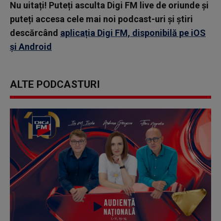
Nu uitați! Puteți asculta Digi FM live de oriunde și
of
48
puteți accesa cele mai noi podcast-uri și știri
minutes,
53
descărcând
aplicația Digi FM, disponibilă pe iOS
seconds
și Android
ALTE PODCASTURI