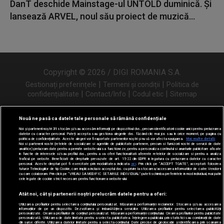
DanT deschide Mainstage-ul UNTOLD duminică. Și
lansează ARVEL, noul său proiect de muzică...
Copyright © 2026 / DIGI ROMANIA S.A.
|
|
Gestionați preferințele
Termeni și condiții
Politica de
|
|
|
confidențialitate
Contact/Info
Codul etic
Sitemap
Nouă ne pasă ca datele tale personale să rămână confidențiale
Noi și partenerii noștri
31
stocăm și/sau accesăm informații pe dispozitivul dvs., precum identificatorii cookie unici pentru prelucrarea
Urmărește-ne și pe
datelor cu caracter personal. Puteți accepta sau gestiona alegerile dvs. făcând clic mai jos sau în orice moment, pe pagina cu
politica de confidențialitate. Aceste alegeri vor fi raportate partenerilor noștri și nu vă vor afecta navigarea.
Mai multe detalii
Noi si partenerii nostri (retelele de socializare si agentiile de publicitate partenere, precum si furnizorii nostri de servicii de date
analitice) prelucram date pentru a permite website-ului sa functioneze, pentru a personaliza continutul si anunturile publicitare afisate
in functie de interesele si/sau profilul dvs., pentru a va oferi functionalitati aferente retelelor de socializare si pentru a analiza
traficul pe website. Beneficiati de drepturile prevazute de art. 15-22 din GDPR in legatura cu prelucrarea datelor cu caracter
personal. Aceste drepturi pot fi exercitate prin modalitatea indicata
aici
. Prin click pe “ACCEPT TOATE”, acceptati folosirea
tuturor Tehnologiilor de tip Cookie, care implica inclusiv acceptul dvs. cu privire la stocarea/accesarea informatiilor de catre Vendor-ii
cu care colaboram. Prin click pe “VREAU SA MODIFIC SETARILE INDIVIDUAL” puteti schimba preferintele in mod individual, mai putin
cele legate de cookie strict necesare pentru functionarea website-ului.
Atât noi, cât și partenerii noștri prelucrăm datele pentru a oferi:
Utilizarea profilurilor pentru selectarea conținutului personalizat. Măsurarea performanței reclamelor. Stocarea și/sau accesarea
informațiilor de pe un dispozitiv. Dezvoltarea și îmbunătățirea serviciilor. Utilizarea profilurilor pentru selectarea publicității
personalizate. Crearea profilurilor de conținut personalizat. Măsurarea performanței conținutului. Crearea profilurilor pentru publicitate
personalizată. Utilizarea de date limitate pentru a selecta publicitatea. Înțelegerea publicului prin statistici sau combinații de date
din surse diferite. Utilizarea datelor limitate pentru a selecta conținutul. Date precise de geolocație și identificarea prin scanarea