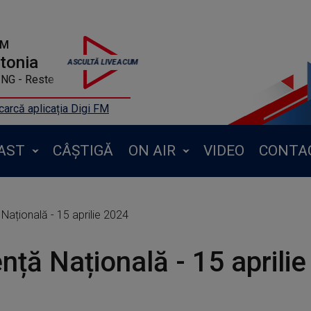
FM
ntonia
NG - Reste
arcă aplicația Digi FM
AST
CÂȘTIGĂ
ON AIR
VIDEO
CONTA
Națională - 15 aprilie 2024
nță Națională - 15 aprili