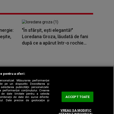
nergie:
"În sfârșit, ești elegantă!"
eşite,
Loredana Groza, lăudată de fani
după ce a apărut într-o rochie...
le pentru a oferi:
 personalizat. Măsurarea performanței
|
odul etic
Sitemap
de pe un dispozitiv. Dezvoltarea și
 selectarea publicității personalizate.
ea performanței conținutului. Crearea
rea de date limitate pentru a selecta
ACCEPT TOATE
combinații de date din surse diferite.
utul. Date precise de geolocație și
VREAU SA MODIFIC