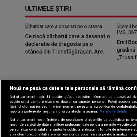
ULTIMELE ȘTIRI
Ce riscă bărbatul care a desenat o
Emil Boc
declarație de dragoste pe o
grădină 
stâncă din Transfăgărășan. Are...
„Trusa fe
Nouă ne pasă ca datele tale personale să rămână confi
Noi și partenerii noștri
31
stocăm și/sau accesăm informații pe dispozitivul dvs.
Gestionați preferin
cookie unici pentru prelucrarea datelor cu caracter personal. Puteți accepta sau
făcând clic mai jos sau în orice moment, pe pagina cu politica de confidențialita
raportate partenerilor noștri și nu vă vor afecta navigarea.
Mai multe detalii
Noi si partenerii nostri (retelele de socializare si agentiile de publicitate parten
nostri de servicii de date analitice) prelucram date pentru a permite website-ului
personaliza continutul si anunturile publicitare afisate in functie de interesele si
a va oferi functionalitati aferente retelelor de socializare si pentru a analiza trafic