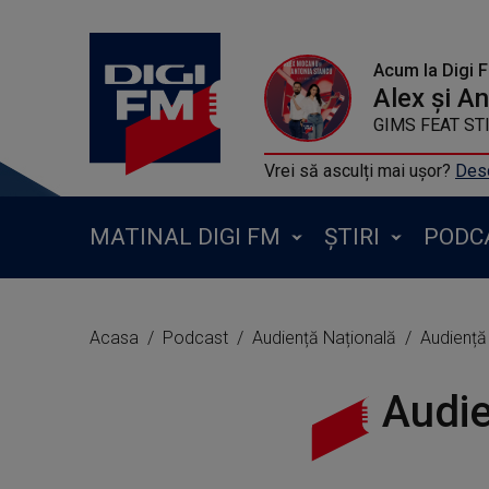
Acum la Digi 
Alex și A
GIMS FEAT STI
Vrei să asculți mai ușor?
Desc
MATINAL DIGI FM
ȘTIRI
PODC
Acasa
Podcast
Audiență Națională
Audiență 
Audie