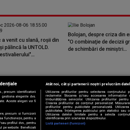
Bolojan, despre criza din e
 a venit cu slană, roșii din
"O combinaţie de decizii gr
și pălincă la UNTOLD.
de schimbări de miniştri...
stivalierului"...
dențiale
Atât noi, cât și partenerii noștri prelucrăm date
Copyright © 2026 / DIGI ROMANIA S.A.
, precum identificatorii
Utilizarea profilurilor pentru selectarea conținutului
|
|
|
|
țele
Termeni și condiții
Politica de confidențialitate
Contact/Info
C
reclamelor. Stocarea și/sau accesarea informațiilor 
 gestiona alegerile dvs.
îmbunătățirea serviciilor. Utilizarea profilurilor pentru
te. Aceste alegeri vor fi
Crearea profilurilor de conținut personalizat. Măsurar
profilurilor pentru publicitate personalizată. Utiliza
publicitatea. Înțelegerea publicului prin statistici sau 
ere, precum si furnizorii
Utilizarea datelor limitate pentru a selecta conțin
Urmărește-ne și pe
identificarea prin scanarea dispozitivului.
 sa functioneze, pentru a
/sau profilul dvs., pentru
Listă parteneri (furnizori)
ul pe website. Beneficiati