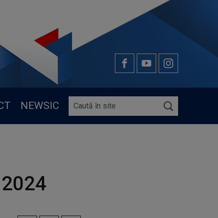
CT
NEWSIC
e 2024