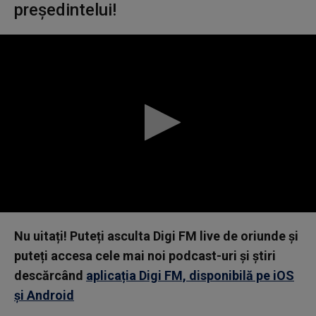
președintelui!
0
seconds
Nu uitați! Puteți asculta Digi FM live de oriunde și
of
0
puteți accesa cele mai noi podcast-uri și știri
seconds
descărcând
aplicația Digi FM, disponibilă pe iOS
și Android