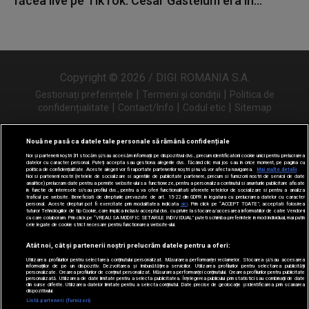
făcea live pe TikTok. Cesar Gastelum era în...
Copyright © 2026 / DIGI ROMANIA S.A.
|
|
Gestionați preferințele
Termeni și condiții
Politica de
|
|
|
confidențialitate
Contact/Info
Codul etic
Sitemap
Nouă ne pasă ca datele tale personale să rămână confidențiale
Noi și partenerii noștri
31
stocăm și/sau accesăm informații pe dispozitivul dvs., precum identificatorii cookie unici pentru prelucrarea
Urmărește-ne și pe
datelor cu caracter personal. Puteți accepta sau gestiona alegerile dvs. făcând clic mai jos sau în orice moment, pe pagina cu
politica de confidențialitate. Aceste alegeri vor fi raportate partenerilor noștri și nu vă vor afecta navigarea.
Mai multe detalii
Noi si partenerii nostri (retelele de socializare si agentiile de publicitate partenere, precum si furnizorii nostri de servicii de date
analitice) prelucram date pentru a permite website-ului sa functioneze, pentru a personaliza continutul si anunturile publicitare afisate
in functie de interesele si/sau profilul dvs., pentru a va oferi functionalitati aferente retelelor de socializare si pentru a analiza
traficul pe website. Beneficiati de drepturile prevazute de art. 15-22 din GDPR in legatura cu prelucrarea datelor cu caracter
personal. Aceste drepturi pot fi exercitate prin modalitatea indicata
aici
. Prin click pe “ACCEPT TOATE”, acceptati folosirea
tuturor Tehnologiilor de tip Cookie, care implica inclusiv acceptul dvs. cu privire la stocarea/accesarea informatiilor de catre Vendor-ii
cu care colaboram. Prin click pe “VREAU SA MODIFIC SETARILE INDIVIDUAL” puteti schimba preferintele in mod individual, mai putin
cele legate de cookie strict necesare pentru functionarea website-ului.
Atât noi, cât și partenerii noștri prelucrăm datele pentru a oferi:
Utilizarea profilurilor pentru selectarea conținutului personalizat. Măsurarea performanței reclamelor. Stocarea și/sau accesarea
informațiilor de pe un dispozitiv. Dezvoltarea și îmbunătățirea serviciilor. Utilizarea profilurilor pentru selectarea publicității
personalizate. Crearea profilurilor de conținut personalizat. Măsurarea performanței conținutului. Crearea profilurilor pentru publicitate
personalizată. Utilizarea de date limitate pentru a selecta publicitatea. Înțelegerea publicului prin statistici sau combinații de date
din surse diferite. Utilizarea datelor limitate pentru a selecta conținutul. Date precise de geolocație și identificarea prin scanarea
dispozitivului.
Listă parteneri (furnizori)